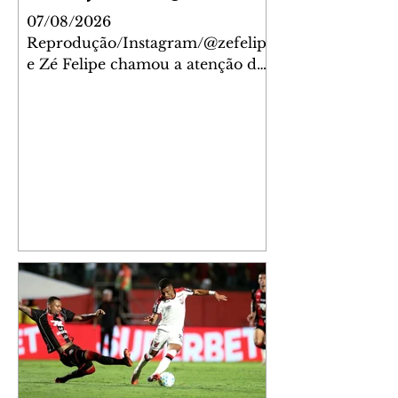
filhos
07/08/2026
Reprodução/Instagram/@zefelip
e Zé Felipe chamou a atenção dos
seguidores ao revelar um detalhe
especial de sua nova aeronave. O
cantor compartilhou nesta
quinta-feira, 6, registros do
jatinho recém-adquirido e
mostrou que decidiu personalizar
o espaço com uma ilustração que
reúne Virginia Fonseca e os três
filhos que eles tiveram juntos:
Maria Alice, Maria Flor e José
Leonardo. Na imagem, aparecem
os apelidos dos integrantes da
família, entre eles "Papai",
"Mamãe",