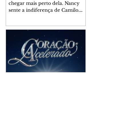
chegar mais perto dela. Nancy
sente a indiferença de Camilo.
Tiago diz a Ingrid que ela não
tem competência para presidir a
joalheria. André conta a Pedro
que a associação de advogados
expulsou Ademir. Laurentino
contrata Adriana para servir no
restaurante. Adriana vê Pedro e
Bruna no restaurante. Bruna
provoca Adriana. Dora pede
ajuda a André para marcar um
Coração Acelerado | resumo
encontro com Suely. Adriana diz
do capítulo de sábado -
a Lyris que está feliz trabalhando
no restaurante de Nanc
08/08/2026
Gael desabafa com Irene sobre
Naiane. Sem querer, João Raul
causa um tumulto durante a