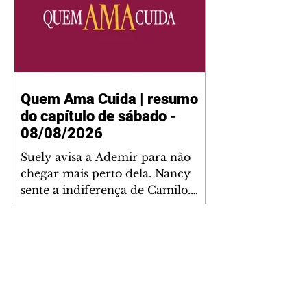
Quem Ama Cuida | resumo
do capítulo de sábado -
08/08/2026
Suely avisa a Ademir para não
chegar mais perto dela. Nancy
sente a indiferença de Camilo.
Tiago diz a Ingrid que ela não
tem competência para presidir a
joalheria. André conta a Pedro
que a associação de advogados
expulsou Ademir. Laurentino
contrata Adriana para servir no
restaurante. Adriana vê Pedro e