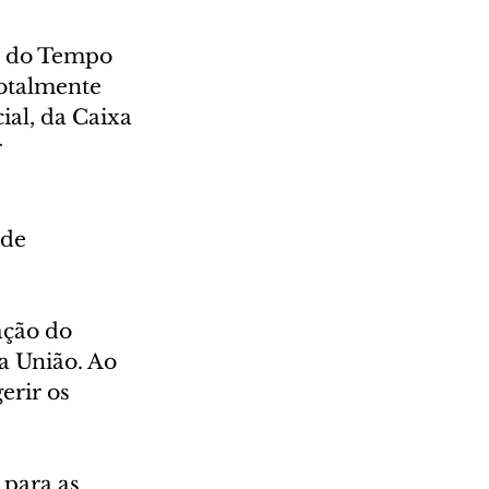
ia do Tempo 
Totalmente 
ial, da Caixa 
 
de 
ação do 
a União. Ao 
erir os 
para as 