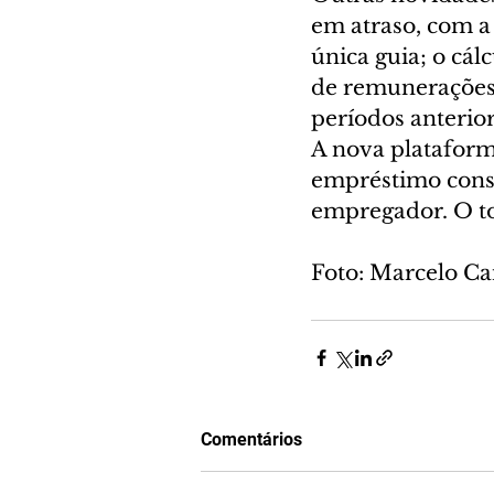
em atraso, com a
única guia; o cá
de remunerações 
períodos anterio
A nova plataform
empréstimo consi
empregador. O to
Foto: Marcelo Ca
Comentários