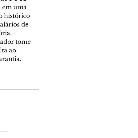
es em uma 
 histórico 
lários de 
ria.
hador tome 
ta ao 
rantia.