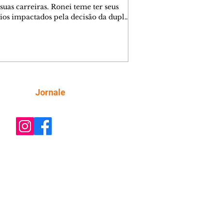
suas carreiras. Ronei teme ter seus
ios impactados pela decisão da dupla.
e decide prestar queixa contra
ica. Gael descobre que Naiane passou
ações sigilosas para Talita. Ronei
ra Verônica novamente e descobre
la deixou Bom Retorno. Gael se
ciona com Naiane. Valéria anuncia
e mudará de país, e Eduarda se
Siga
Jornale
upa com Sol. Palhares desconfia de
a em relação a Zilá. Ronei e Cinara
nfia