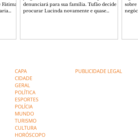
e Fátima
denunciará para sua família. Tufão decide
sobre 
aria
procurar Lucinda novamente e quase
negóc
u
encontra Nina no lixão. Débora se
Janet
do,
preocupa com Jorginho. Monalisa pede que
Verôn
esteve
Olenka não a deixe sozinha. Tufão
inform
 Alika o
encontra Jorginho e o leva para casa. Max é
procu
. Chinua
hostil com Carminha. Diógenes se irrita
que e
quando Tavinho diz que não negociará o
decep
 Pascoal
passe de Roni por causa de sua sexualidade.
que s
Editorias
Editais Certificados
re que
Janaína admite para Jorginho que Lúcio e
preoc
r aos
Max estavam envolvidos na tentativa de
Cinar
CAPA
PUBLICIDADE LEGAL
assalto à
desco
CIDADE
GERAL
POLÍTICA
ESPORTES
POLÍCIA
MUNDO
TURISMO
CULTURA
HORÓSCOPO