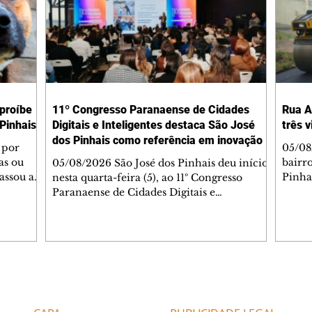
 proíbe
11º Congresso Paranaense de Cidades
Rua A
Pinhais
Digitais e Inteligentes destaca São José
três 
dos Pinhais como referência em inovação
 por
05/08
as ou
bairr
05/08/2026 São José dos Pinhais deu início,
assou a
Pinha
nesta quarta-feira (5), ao 11º Congresso
s. A
asfál
Paranaense de Cidades Digitais e
ipal nº
conju
Inteligentes, principal encontro estadual
231/2023
pavim
voltado à inovação na gestão pública.
bem-
També
Promovido pela Rede Cidade Digital (RCD),
Jorge
em parceria com a Prefeitura de São José
Dióge
dos Pinhais, o evento acontece no
pavim
Aeroporto Internacional Afonso Pena e
Editorias
Editais Certificados
, além
de tr
reúne, até quinta-feira (6), prefeitos,
am a
superf
secretários, vereadores, servidores públicos,