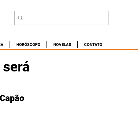
RA
HORÓSCOPO
NOVELAS
CONTATO
 será
 Capão 