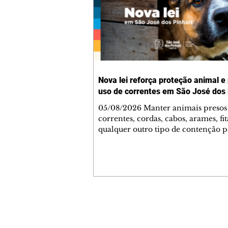
Nova lei reforça proteção animal e
uso de correntes em São José dos 
05/08/2026 Manter animais presos
correntes, cordas, cabos, arames, fit
qualquer outro tipo de contenção p
ser proibido em São José dos Pinhai
mudança está prevista na Lei Munic
4.960/2026, que alterou a Lei nº 4.
e reforça as normas de proteção e 
estar animal no município. A nova
legislação já está em vigor e busca
conscientizar a população sobre a
Contato comercial
importância da guarda responsável
mmjornale@gmail.com
de coibir práticas que compromet