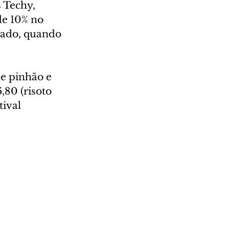
 Techy, 
de 10% no 
sado, quando 
de pinhão e 
,80 (risoto 
ival 