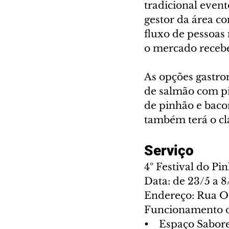
tradicional even
gestor da área c
fluxo de pessoas 
o mercado recebe
As opções gastron
de salmão com pin
de pinhão e bacon
também terá o cl
Serviço
4º Festival do P
Data: de 23/5 a 8
Endereço: Rua O
Funcionamento d
•    Espaço Sabor