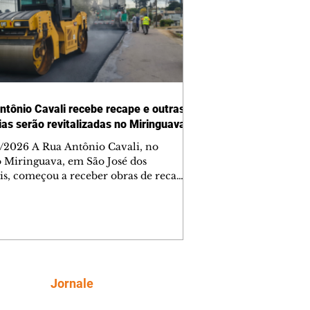
ntônio Cavali recebe recape e outras
vias serão revitalizadas no Miringuava
/2026 A Rua Antônio Cavali, no
o Miringuava, em São José dos
is, começou a receber obras de recape
tico. A intervenção faz parte de um
nto de serviços que vai melhorar a
entação de quatro ruas da região.
m estão previstas obras nas ruas
 da Silva, Everton Pugin de Abreu e
nes Abelardino da Silva. A nova
entação deve melhorar as condições
Siga
Jornale
áfego nas vias, proporcionando uma
ície mais regular para a circulação de