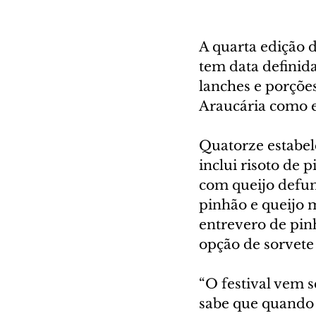
A quarta edição d
tem data definida
lanches e porçõe
Araucária como es
Quatorze estabel
inclui risoto de 
com queijo defum
pinhão e queijo m
entrevero de pinh
opção de sorvete
“O festival vem s
sabe que quando 