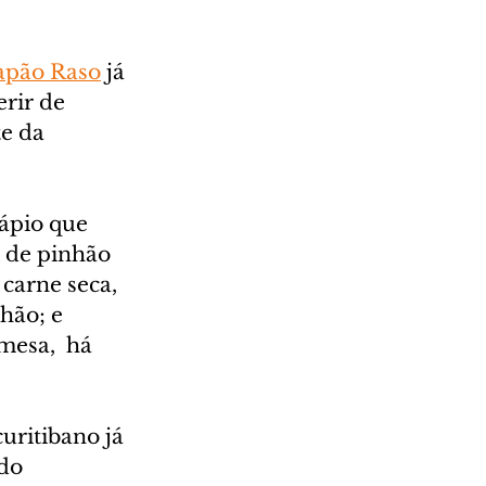
apão Raso
 já 
rir de 
e da 
ápio que 
 de pinhão 
carne seca, 
hão; e 
mesa,  há 
uritibano já 
do 