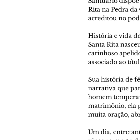
Santuário dispõ
Rita na Pedra da
acreditou no pod
História e vida de
Santa Rita nasce
carinhoso apelid
associado ao títu
Sua história de 
narrativa que par
homem temperamen
matrimônio, ela p
muita oração, ab
Um dia, entretan