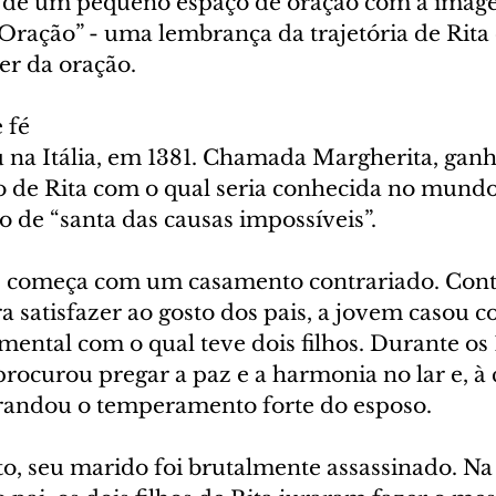
e de um pequeno espaço de oração com a imag
 Oração” - uma lembrança da trajetória de Rita
er da oração.
 fé
u na Itália, em 1381. Chamada Margherita, ganh
o de Rita com o qual seria conhecida no mundo
lo de “santa das causas impossíveis”.
fé começa com um casamento contrariado. Cont
a satisfazer ao gosto dos pais, a jovem casou 
tal com o qual teve dois filhos. Durante os 
rocurou pregar a paz e a harmonia no lar e, à 
randou o temperamento forte do esposo.
to, seu marido foi brutalmente assassinado. Na