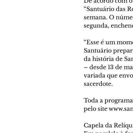
De acordo com o 
“Santuário das R
semana. O número
segunda, enchend
“Esse é um momen
Santuário prepar
da história de Sa
– desde 13 de ma
variada que envol
sacerdote.
Toda a programaç
pelo site www.san
Capela da Relíqu