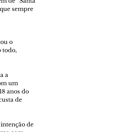
em de “Santa 
 que sempre 
ou o 
 todo, 
a a 
com um 
18 anos do 
custa de 
 intenção de 