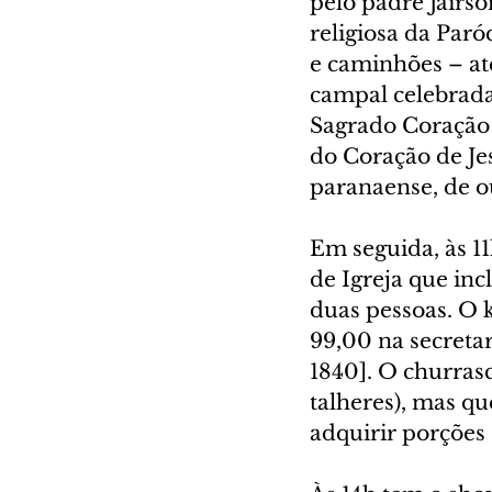
pelo padre Jairs
religiosa da Par
e caminhões – até
campal celebrada 
Sagrado Coração d
do Coração de Jes
paranaense, de o
Em seguida, às 1
de Igreja que incl
duas pessoas. O k
99,00 na secretar
1840]. O churrasc
talheres), mas q
adquirir porções