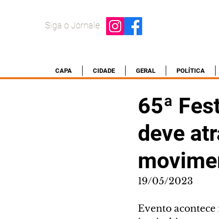
Siga o Jornale
CAPA
CIDADE
GERAL
POLÍTICA
65ª Fest
deve atr
movimen
19/05/2023
Evento acontece 