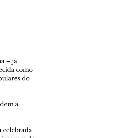
a – já 
hecida como 
pulares do 
edem a 
 celebrada 