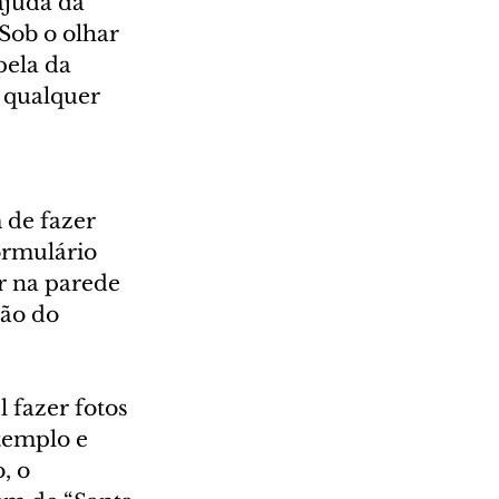
ajuda da 
ob o olhar 
pela da 
 qualquer 
 de fazer 
ormulário 
r na parede 
ão do 
l fazer fotos 
templo e 
, o 