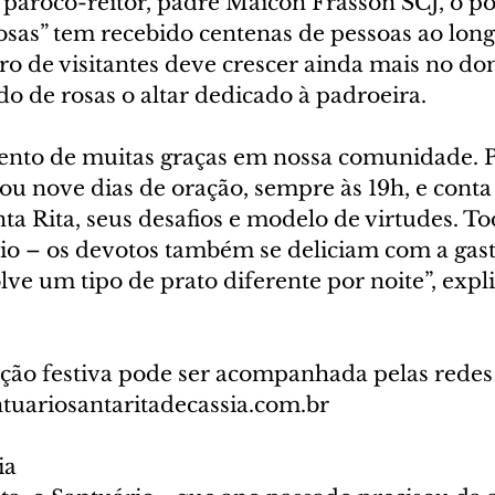
pároco-reitor, padre Maicon Frasson SCJ, o po
osas” tem recebido centenas de pessoas ao long
 de visitantes deve crescer ainda mais no do
o de rosas o altar dedicado à padroeira.
to de muitas graças em nossa comunidade. Par
ou nove dias de oração, sempre às 19h, e cont
nta Rita, seus desafios e modelo de virtudes. To
io – os devotos também se deliciam com a gas
ve um tipo de prato diferente por noite”, expli
ão festiva pode ser acompanhada pelas redes s
tuariosantaritadecassia.com.br   
ia