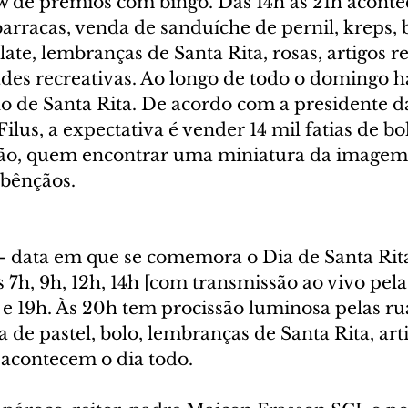
w de prêmios com bingo. Das 14h às 21h acontec
rracas, venda de sanduíche de pernil, kreps, b
ate, lembranças de Santa Rita, rosas, artigos rel
dades recreativas. Ao longo de todo o domingo 
lo de Santa Rita. De acordo com a presidente d
Filus, a expectativa é vender 14 mil fatias de bo
ção, quem encontrar uma miniatura da imagem
 bênçãos.
– data em que se comemora o Dia de Santa Rita
s 7h, 9h, 12h, 14h [com transmissão ao vivo pela
h e 19h. Às 20h tem procissão luminosa pelas r
 de pastel, bolo, lembranças de Santa Rita, art
s acontecem o dia todo.