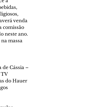
e a 
ebidas, 
igiosos, 
haverá venda 
a comissão 
lo neste ano. 
 na massa 
 de Cássia – 
 TV 
uas do Hauer 
igos 