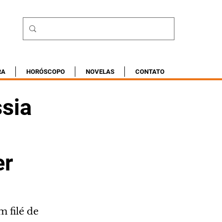
RA
HORÓSCOPO
NOVELAS
CONTATO
ssia
er
 filé de 