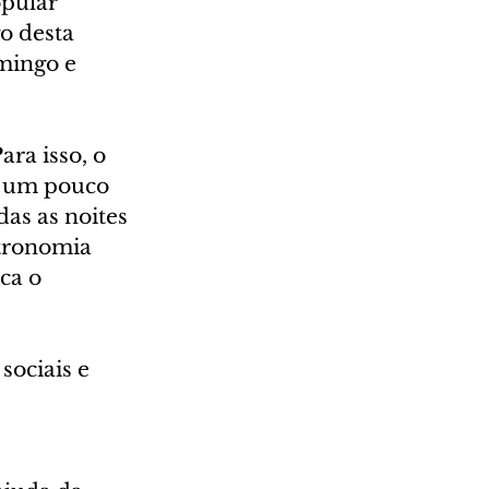
pular 
o desta 
mingo e 
a isso, o 
a um pouco 
das as noites 
tronomia 
ca o 
ociais e 