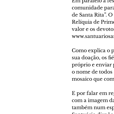
Em paralelo à fes
comunidade para 
de Santa Rita”. O
Relíquia de Prime
valor e os devot
www.santuariosan
Como explica o p
sua doação, os fi
próprio e enviar 
o nome de todos 
mosaico que comp
E por falar em reg
com a imagem da 
também num espa