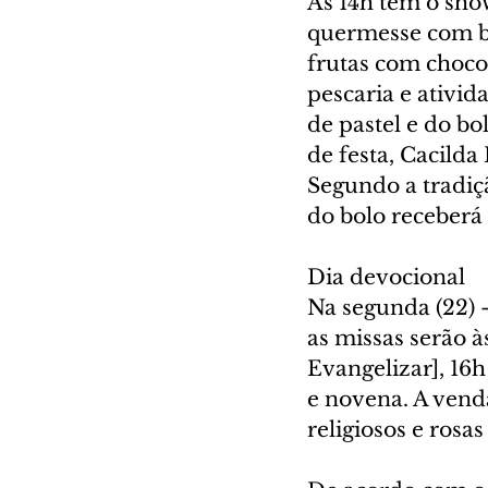
Às 14h tem o sho
quermesse com ba
frutas com chocol
pescaria e ativi
de pastel e do bo
de festa, Cacilda 
Segundo a tradi
do bolo receberá
Dia devocional
Na segunda (22) 
as missas serão à
Evangelizar], 16
e novena. A venda
religiosos e rosa