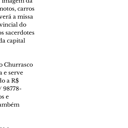
da imagem da 
otos, carros 
verá a missa 
incial do 
s sacerdotes 
a capital 
 o Churrasco 
a e serve 
do a R$ 
/ 98778-
s e 
 também 