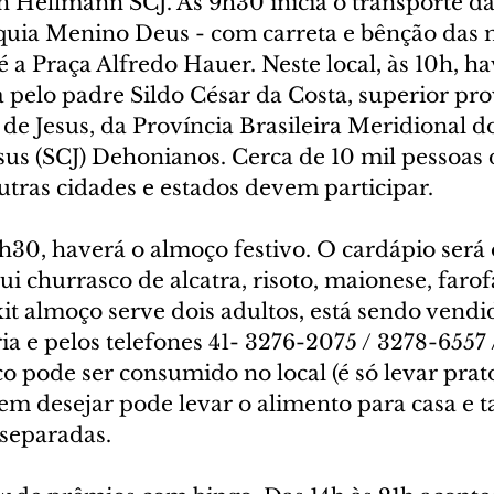
on Hellmann SCJ. Às 9h30 inicia o transporte 
óquia Menino Deus - com carreta e bênção das m
 a Praça Alfredo Hauer. Neste local, às 10h, ha
pelo padre Sildo César da Costa, superior prov
e Jesus, da Província Brasileira Meridional do
us (SCJ) Dehonianos. Cerca de 10 mil pessoas d
utras cidades e estados devem participar.
1h30, haverá o almoço festivo. O cardápio será
ui churrasco de alcatra, risoto, maionese, farof
it almoço serve dois adultos, está sendo vendi
ia e pelos telefones 41- 3276-2075 / 3278-6557 
o pode ser consumido no local (é só levar prato
uem desejar pode levar o alimento para casa e
 separadas.