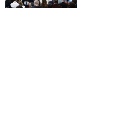
Ideb mostra avanço da
educação básica no país
06/08/2026 Anos iniciais do
ensino fundamental têm melhor
resultado Agência Brasil O Índice
de Desenvolvimento da Educação
Básica (Ideb) 2025 registrou a
maior evolução acumulada em
20 anos. As três etapas do ensino
avaliadas (anos iniciais e finais do
ensino fundamental e o ensino
médio) atingiram em 2025 o
maior valor de toda a série