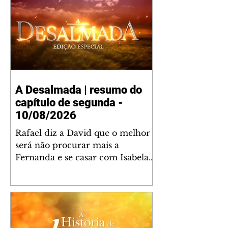
A Desalmada | resumo do
capítulo de segunda -
10/08/2026
Rafael diz a David que o melhor
será não procurar mais a
Fernanda e se casar com Isabela.
Júlia diz a Otávio que sua esposa
desconfia que ele tem uma
amante. Diante do túmulo de
Santiago, Fernanda diz que quer
justiça para ele mas, ao mesmo