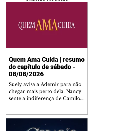
Quem Ama Cuida | resumo
do capítulo de sábado -
08/08/2026
Suely avisa a Ademir para não
chegar mais perto dela. Nancy
sente a indiferença de Camilo.
Tiago diz a Ingrid que ela não
tem competência para presidir a
joalheria. André conta a Pedro
que a associação de advogados