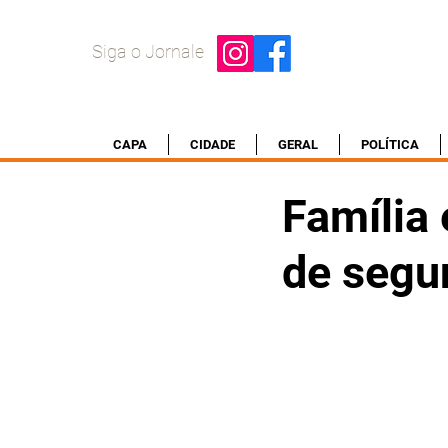
Siga o Jornale
CAPA
CIDADE
GERAL
POLÍTICA
Família 
de segu