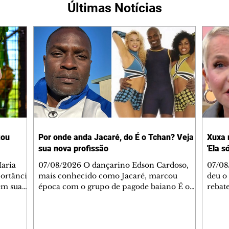
Últimas Notícias
tou
Por onde anda Jacaré, do É o Tchan? Veja
Xuxa 
sua nova profissão
'Ela s
07/08/2026 O dançarino Edson Cardoso,
07/08
portância
mais conhecido como Jacaré, marcou
deu o 
em sua
época com o grupo de pagode baiano É o
rebate
bo em
Tchan, que dominou as paradas de sucesso
58, s
 período
do Brasil durante os anos 90. Mais de 20
Rainh
omeçou o
anos depois, ele vive uma nova fase após
mensa