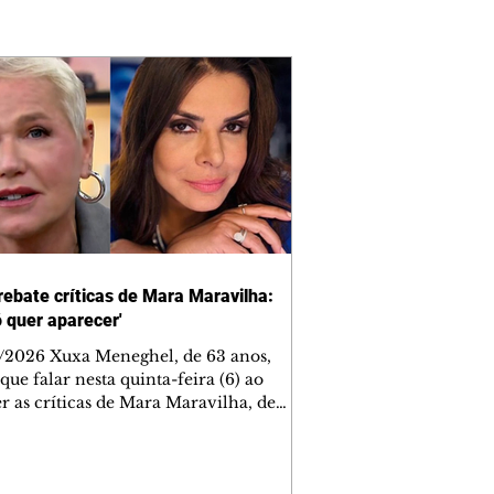
rebate críticas de Mara Maravilha:
ó quer aparecer'
/2026 Xuxa Meneghel, de 63 anos,
que falar nesta quinta-feira (6) ao
r as críticas de Mara Maravilha, de
obre a turnê "O Último Voo da Nave". A
a dos Baixinhos deixou uma
gem bem direta em um vídeo que