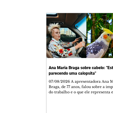
Ana Maria Braga sobre cabelo: "Es
parecendo uma calopsita"
07/08/2026 A apresentadora Ana Maria
Braga, de 77 anos, falou sobre a im
do trabalho e o que ele representa 
vida. A veterana chegou à TV Glo
1999 e continua fazendo sucesso no
matinal. A comunicadora global c