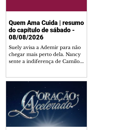
Quem Ama Cuida | resumo
do capítulo de sábado -
08/08/2026
Suely avisa a Ademir para não
chegar mais perto dela. Nancy
sente a indiferença de Camilo.
Tiago diz a Ingrid que ela não
tem competência para presidir a
joalheria. André conta a Pedro
que a associação de advogados
expulsou Ademir. Laurentino
contrata Adriana para servir no
restaurante. Adriana vê Pedro e
Bruna no restaurante. Bruna
provoca Adriana. Dora pede