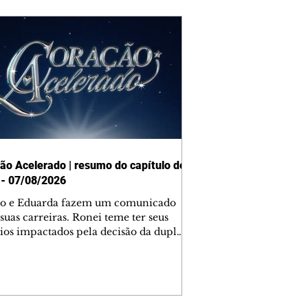
ão Acelerado | resumo do capítulo de
 - 07/08/2026
o e Eduarda fazem um comunicado
suas carreiras. Ronei teme ter seus
ios impactados pela decisão da dupla.
e decide prestar queixa contra
ica. Gael descobre que Naiane passou
ações sigilosas para Talita. Ronei
ra Verônica novamente e descobre
la deixou Bom Retorno. Gael se