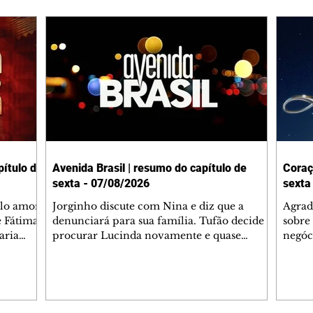
ítulo de
Avenida Brasil | resumo do capítulo de
Coraç
sexta - 07/08/2026
sexta
elo amor
Jorginho discute com Nina e diz que a
Agrad
e Fátima
denunciará para sua família. Tufão decide
sobre 
aria
procurar Lucinda novamente e quase
negóc
u
encontra Nina no lixão. Débora se
Janet
do,
preocupa com Jorginho. Monalisa pede que
Verôn
esteve
Olenka não a deixe sozinha. Tufão
inform
 Alika o
encontra Jorginho e o leva para casa. Max é
procu
. Chinua
hostil com Carminha. Diógenes se irrita
que e