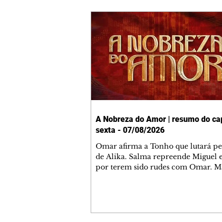
A Nobreza do Amor | resumo do cap
sexta - 07/08/2026
Omar afirma a Tonho que lutará p
de Alika. Salma repreende Miguel 
por terem sido rudes com Omar. M
Helena aconselha Manoel sobre se
namoro com Ana Maria. Pressiona
Bakari revela a Jendal que Chinua 
em terras inimigas. Omar pede que
acompanhe até a agência bancária