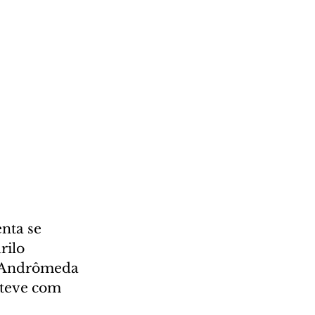
nta se 
rilo 
e Andrômeda 
steve com 