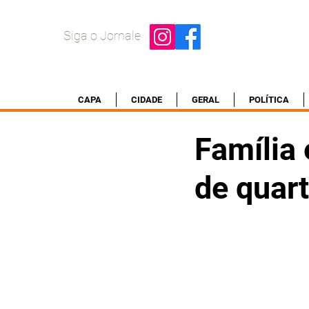
Siga o Jornale
CAPA
CIDADE
GERAL
POLÍTICA
Família 
de quar