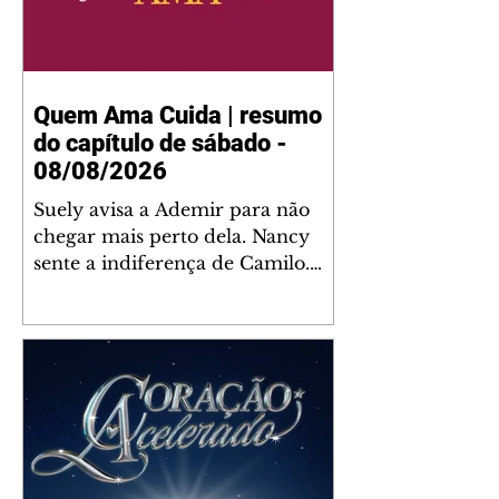
Quem Ama Cuida | resumo
do capítulo de sábado -
08/08/2026
Suely avisa a Ademir para não
chegar mais perto dela. Nancy
sente a indiferença de Camilo.
Tiago diz a Ingrid que ela não
tem competência para presidir a
joalheria. André conta a Pedro
que a associação de advogados
expulsou Ademir. Laurentino
contrata Adriana para servir no
restaurante. Adriana vê Pedro e
Bruna no restaurante. Bruna