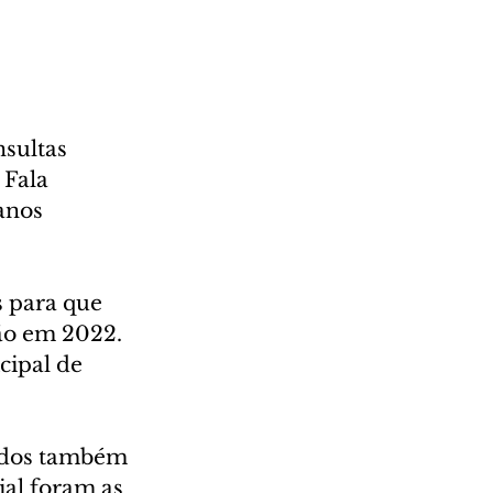
sultas 
 Fala 
anos 
s para que 
ão em 2022. 
ipal de 
idos também 
al foram as 