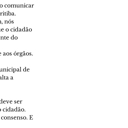
o comunicar 
itiba. 
, nós 
e o cidadão 
ente do 
 
 aos órgãos.
unicipal de 
lta a 
deve ser 
 cidadão. 
 consenso. E 