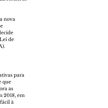
a nova 
e 
decide 
Lei de 
A).
tivas para 
e que 
ora as 
m 2018, em 
ácil à 