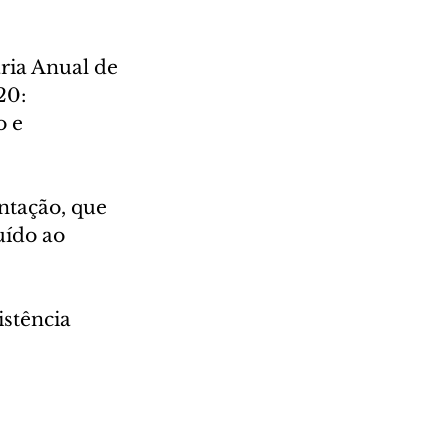
ria Anual de 
20: 
 e 
ntação, que 
ído ao 
stência 