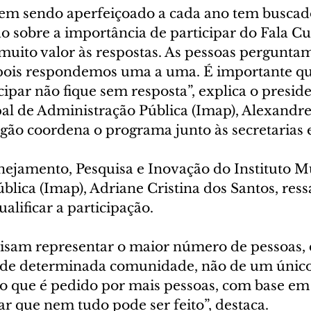
em sendo aperfeiçoado a cada ano tem buscad
 sobre a importância de participar do Fala Cur
to valor às respostas. As pessoas perguntam
pois respondemos uma a uma. É importante qu
cipar não fique sem resposta”, explica o presid
pal de Administração Pública (Imap), Alexandre
gão coordena o programa junto às secretarias e
anejamento, Pesquisa e Inovação do Instituto M
lica (Imap), Adriane Cristina dos Santos, ressa
alificar a participação.
isam representar o maior número de pessoas, 
 de determinada comunidade, não de um único
o que é pedido por mais pessoas, com base em
r que nem tudo pode ser feito”, destaca.