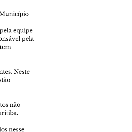
 Município 
 
 pela equipe 
onsável pela 
 tem 
ntes. Neste 
stão 
tos não 
itiba. 
os nesse 