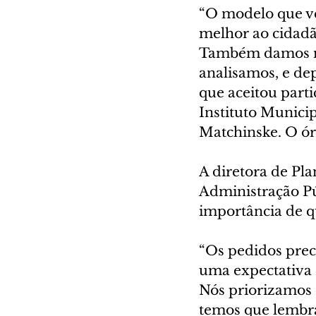
“O modelo que v
melhor ao cidadão
Também damos mui
analisamos, e de
que aceitou parti
Instituto Munici
Matchinske. O ór
A diretora de Pl
Administração Púb
importância de qu
“Os pedidos prec
uma expectativa
Nós priorizamos 
temos que lembra