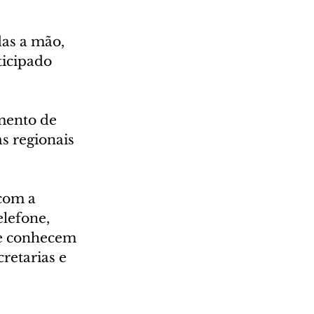
as a mão, 
icipado 
mento de 
s regionais 
com a 
lefone, 
ue conhecem 
retarias e 