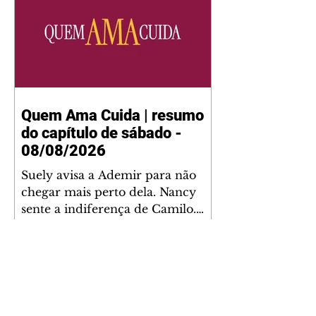
Quem Ama Cuida | resumo
do capítulo de sábado -
08/08/2026
Suely avisa a Ademir para não
chegar mais perto dela. Nancy
sente a indiferença de Camilo.
Tiago diz a Ingrid que ela não
tem competência para presidir a
joalheria. André conta a Pedro
que a associação de advogados
expulsou Ademir. Laurentino
contrata Adriana para servir no