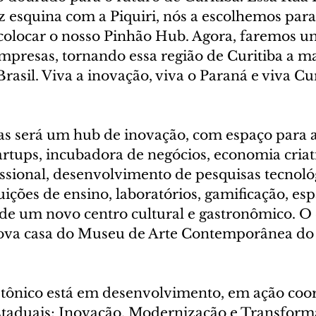
 esquina com a Piquiri, nós a escolhemos para,
 colocar o nosso Pinhão Hub. Agora, faremos u
presas, tornando essa região de Curitiba a m
rasil. Viva a inovação, viva o Paraná e viva Cur
ias será um hub de inovação, com espaço para a
rtups, incubadora de negócios, economia criati
issional, desenvolvimento de pesquisas tecnológ
tuições de ensino, laboratórios, gamificação, esp
de um novo centro cultural e gastronômico. O 
ova casa do Museu de Arte Contemporânea do
etônico está em desenvolvimento, em ação coo
estaduais; Inovação, Modernização e Transforma