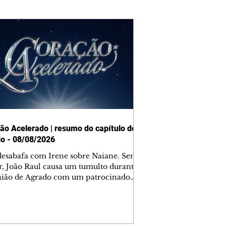
ão Acelerado | resumo do capítulo de
o - 08/08/2026
desabafa com Irene sobre Naiane. Sem
r, João Raul causa um tumulto durante
nião de Agrado com um patrocinador.
orienta Osmar a seguir Cinara, que
be a movimentação e alerta Ronei.
res confronta Cinara sobre a
imação com Ronei. Eduarda pensa