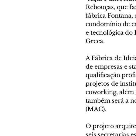
Rebouças, que faz
fábrica Fontana,
condomínio de em
e tecnológica do B
Greca.  
A Fábrica de Ide
de empresas e sta
qualificação prof
projetos de insti
coworking, além 
também será a n
(MAC).
O projeto arquit
seis secretarias 