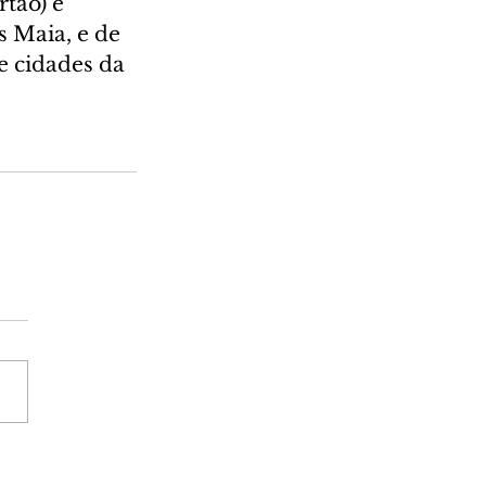
tão) e 
 Maia, e de 
e cidades da 