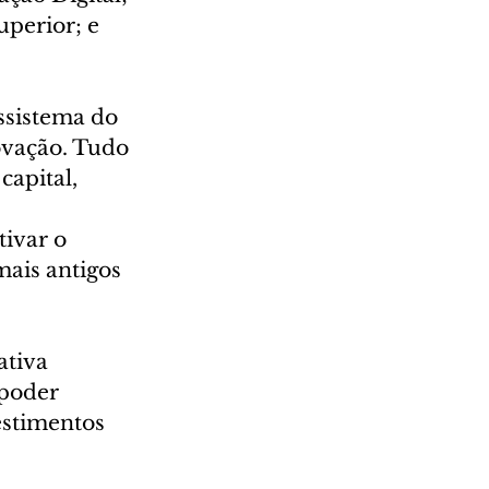
perior; e 
ssistema do 
ovação. Tudo 
apital, 
ivar o 
ais antigos 
ativa 
poder 
estimentos 