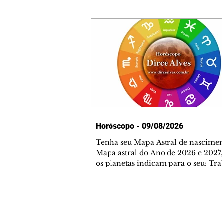
Horóscopo - 09/08/2026
Tenha seu Mapa Astral de nascimen
Mapa astral do Ano de 2026 e 2027,
os planetas indicam para o seu: Tra
Amor, Dinheiro, Saúde e Família. E
com 35 páginas. Adquira já através 
loja virtual ou na loja física: rua E
Perneta 30 – loja 21 – galeria Ceza
– centro – Curitiba. Você pode ped