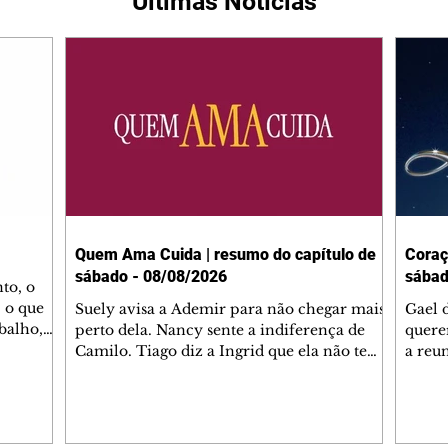
Últimas Notícias
Quem Ama Cuida | resumo do capítulo de
Coraç
sábado - 08/08/2026
sábad
to, o
 o que
Suely avisa a Ademir para não chegar mais
Gael 
balho,
perto dela. Nancy sente a indiferença de
quere
studo
Camilo. Tiago diz a Ingrid que ela não tem
a reu
da nossa
competência para presidir a joalheria.
Zilá 
miliano
André conta a Pedro que a associação de
perce
r Franco
advogados expulsou Ademir. Laurentino
Palha
ir
contrata Adriana para servir no
aprox