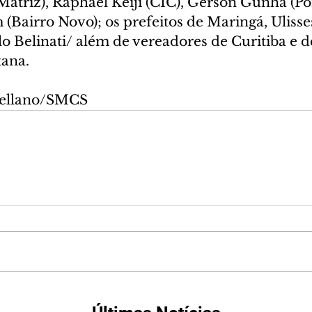
atriz), Raphael Keiji (CIC), Gerson Gunha (Por
Bairro Novo); os prefeitos de Maringá, Ulisses
o Belinati/ além de vereadores de Curitiba e d
ana. 
tellano/SMCS  