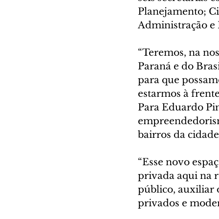
Planejamento; Cid
Administração e 
“Teremos, na noss
Paraná e do Bras
para que possamos
estarmos à frent
Para Eduardo Pime
empreendedorism
bairros da cidade
“Esse novo espaço
privada aqui na 
público, auxilia
privados e moder