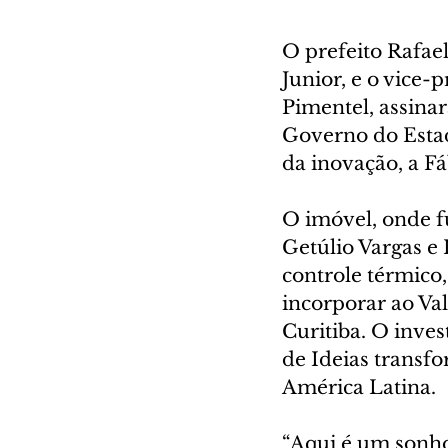
O prefeito Rafae
Junior, e o vice-
Pimentel, assina
Governo do Estad
da inovação, a Fá
O imóvel, onde f
Getúlio Vargas e 
controle térmico,
incorporar ao Val
Curitiba. O inve
de Ideias transf
América Latina. 
“Aqui é um sonho