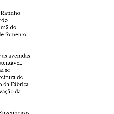
 Ratinho 
rdo 
 m2 do 
de fomento 
 as avenidas 
tentável, 
i se 
eitura de 
 da Fábrica 
vação da 
 Engenheiros 