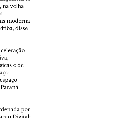
 na velha 
m 
ais moderna 
itiba, disse 
celeração 
va, 
icas e de 
aço 
espaço 
 Paraná 
rdenada por 
ção Digital; 