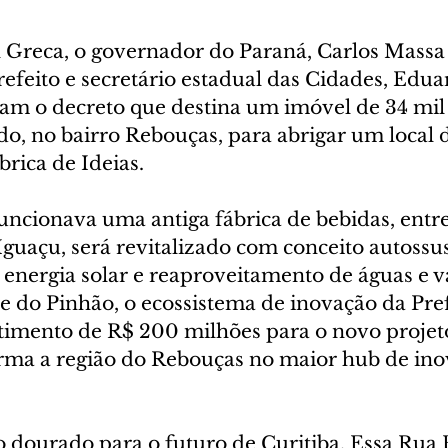
l Greca, o governador do Paraná, Carlos Massa
prefeito e secretário estadual das Cidades, Edua
ram o decreto que destina um imóvel de 34 mil
o, no bairro Rebouças, para abrigar um local 
brica de Ideias.
uncionava uma antiga fábrica de bebidas, entre
Iguaçu, será revitalizado com conceito autossus
 energia solar e reaproveitamento de águas e va
e do Pinhão, o ecossistema de inovação da Pref
stimento de R$ 200 milhões para o novo projeto
orma a região do Rebouças no maior hub de ino
 dourado para o futuro de Curitiba. Essa Rua