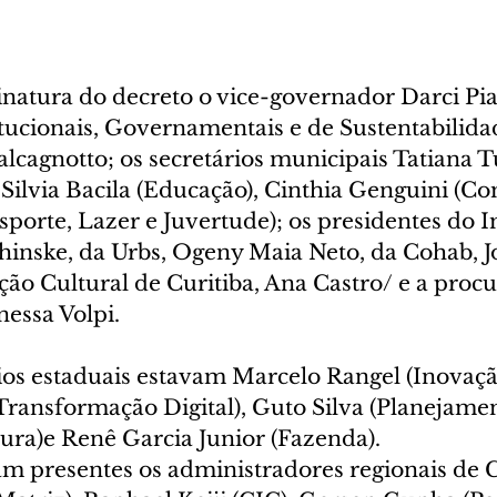
natura do decreto o vice-governador Darci Pian
itucionais, Governamentais e de Sustentabilida
alcagnotto; os secretários municipais Tatiana T
Silvia Bacila (Educação), Cinthia Genguini (Co
(Esporte, Lazer e Juvertude); os presidentes do 
inske, da Urbs, Ogeny Maia Neto, da Cohab, J
ão Cultural de Curitiba, Ana Castro/ e a procu
nessa Volpi.
rios estaduais estavam Marcelo Rangel (Inovaçã
ransformação Digital), Guto Silva (Planejamen
ura)e Renê Garcia Junior (Fazenda).
 presentes os administradores regionais de Cu