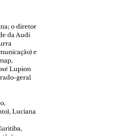
a; o diretor 
de da Audi 
urra 
municação) e 
Imap, 
osé Lupion 
rado-geral 
o, 
to), Luciana 
ritiba, 