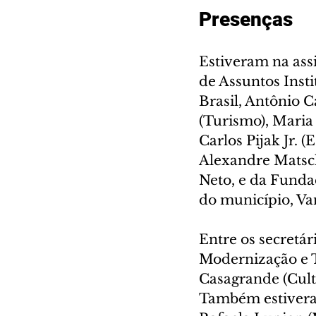
Presenças
Estiveram na assi
de Assuntos Inst
Brasil, Antônio C
(Turismo), Maria 
Carlos Pijak Jr. 
Alexandre Matsch
Neto, e da Fundaç
do município, Va
Entre os secretá
Modernização e T
Casagrande (Cult
Também estiveram