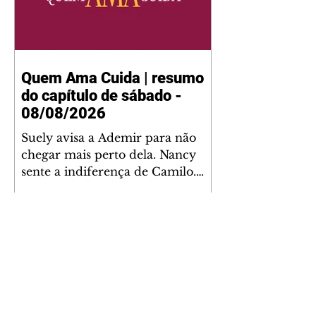
Quem Ama Cuida | resumo
do capítulo de sábado -
08/08/2026
Suely avisa a Ademir para não
chegar mais perto dela. Nancy
sente a indiferença de Camilo.
Tiago diz a Ingrid que ela não
tem competência para presidir a
joalheria. André conta a Pedro
que a associação de advogados
expulsou Ademir. Laurentino
contrata Adriana para servir no
restaurante. Adriana vê Pedro e
Bruna no restaurante. Bruna