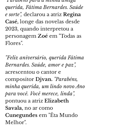
"Parabéns para a minha amiga 
querida, Fátima Bernardes. Saúde 
e sorte",
 declarou a atriz 
Regina 
Casé,
 longe das novelas desde 
2023, quando interpretou a 
personagem 
Zoé
 em "Todas as 
Flores".
"Feliz aniversário, querida Fátima 
Bernardes. Saúde, amor e paz",
acrescentou o cantor e 
compositor 
Djvan.
"Parabéns, 
minha querida, um lindo novo Ano 
para você. Você merece, linda",
pontuou a atriz 
Elizabeth 
Savala,
 no ar como 
Cunegundes
 em "Êta Mundo 
Melhor".