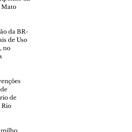
o Mato 
ção da BR-
is de Uso 
, no 
s 
venções 
 de 
rio de 
 Rio 
 milho 