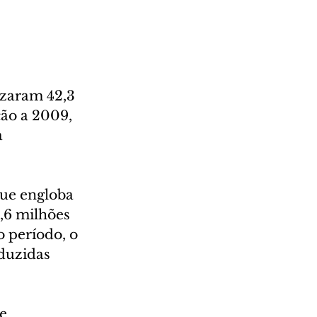
izaram 42,3 
ão a 2009, 
 
que engloba 
,6 milhões 
 período, o 
duzidas 
e 