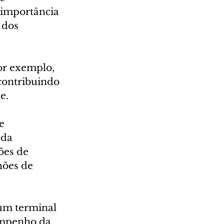
 importância 
 dos 
or exemplo, 
contribuindo 
e.
e 
 da 
ões de 
hões de 
um terminal 
empenho da 