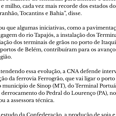
 e milho, cada vez mais recorde dos estados d
anhão, Tocantins e Bahia”, disse.
cou que algumas iniciativas, como a pavimenta
gagem do rio Tapajós, a instalação dos Termina
ação dos terminais de grãos no porto de Itaqui
portos de Belém, contribuíram para os avanço
gião.
atendendo essa evolução, a CNA defende inter
o da ferrovia Ferrogrão, que vai ligar o porto
ao município de Sinop (MT), do Terminal Portuá
o derrocamento do Pedral do Lourenço (PA), no
ou a assessora técnica.
estudo da Confederação, a produção de soja e