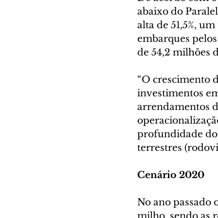
abaixo do Paralel
alta de 51,5%, um
embarques pelos 
de 54,2 milhões d
“O crescimento da
investimentos e
arrendamentos de
operacionalizaç
profundidade dos 
terrestres (rodovi
Cenário 2020 
No ano passado o 
milho, sendo as r