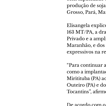
produção de soja
Grosso, Pará, Mar
Elisangela expli
163 MT/PA, a dra
Privado e a ampli
Maranhão, e dos 
expressivos na re
“Para continuar 
como a implantaçã
Miritituba (PA) 
Outeiro (PA) e d
Tocantins”, afirm
De acordo com o 