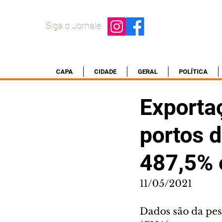
Siga o Jornale
CAPA
CIDADE
GERAL
POLÍTICA
Exportaç
portos 
487,5% 
11/05/2021
Dados são da pes