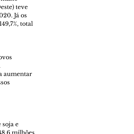
este) teve 
020. Já os 
9,7%, total 
ovos 
 
a aumentar 
sos 
soja e 
48,6 milhões 