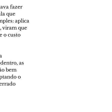
ava fazer 
la que 
mples: aplica 
, viram que 
e o custo 
a 
dentro, as 
são bem 
aptando o 
errado 