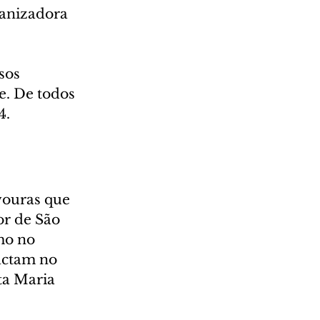
anizadora 
sos 
. De todos 
4.
vouras que 
r de São 
mo no 
actam no 
ta Maria 