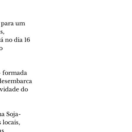
 para um 
s, 
á no dia 16 
o 
– formada 
desembarca 
vidade do 
ma Soja-
locais, 
s 