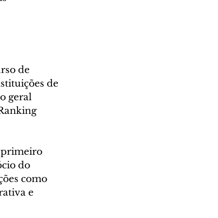
rso de 
tituições de 
o geral 
 Ranking 
 primeiro 
cio do 
ações como 
ativa e 