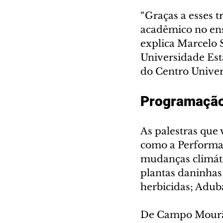
“Graças a esses 
acadêmico no ens
explica Marcelo S
Universidade Est
do Centro Univer
Programaçã
As palestras que
como a Performan
mudanças climátic
plantas daninhas
herbicidas; Adub
De Campo Mourão,