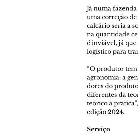
Já numa fazenda 
uma correção de 
calcário seria a 
na quantidade cer
é inviável, já qu
logístico para tr
“O produtor tem q
agronomia: a gent
dores do produtor
diferentes da teo
teórico à prátic
edição 2024.
Serviço