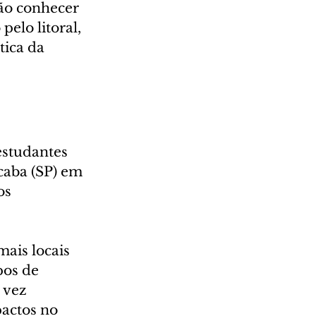
vão conhecer 
elo litoral, 
tica da 
estudantes 
caba (SP) em 
os 
ais locais 
pos de 
 vez 
actos no 