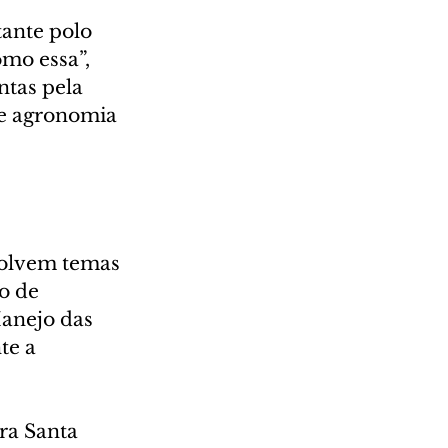
ante polo 
mo essa”, 
ntas pela 
e agronomia 
volvem temas 
o de 
Manejo das 
te a 
ra Santa 