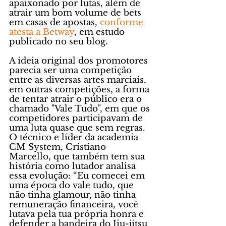
apaixonado por lutas, além de 
atrair um bom volume de bets 
em casas de apostas, 
conforme 
atesta a Betway
, em estudo 
publicado no seu blog. 
A ideia original dos promotores 
parecia ser uma competição 
entre as diversas artes marciais, 
em outras competições, a forma 
de tentar atrair o público era o 
chamado "Vale Tudo", em que os 
competidores participavam de 
uma luta quase que sem regras. 
O técnico e líder da academia 
CM System, Cristiano 
Marcello, que também tem sua 
história como lutador analisa 
essa evolução: “Eu comecei em 
uma época do vale tudo, que 
não tinha glamour, não tinha 
remuneração financeira, você 
lutava pela tua própria honra e 
defender a bandeira do Jiu-jitsu 