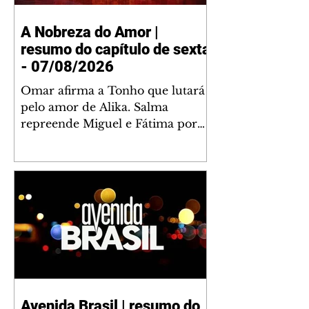
A Nobreza do Amor |
resumo do capítulo de sexta
- 07/08/2026
Omar afirma a Tonho que lutará
pelo amor de Alika. Salma
repreende Miguel e Fátima por
terem sido rudes com Omar.
Maria Helena aconselha Manoel
sobre seu namoro com Ana
Maria. Pressionado, Bakari revela
a Jendal que Chinua esteve em
terras inimigas. Omar pede que
Alika o acompanhe até a agência
bancária. Chinua alerta Dumi,
Akin e Ladisa sobre as
desconfianças de Jendal, que
Avenida Brasil | resumo do
sonda Pascoal sobre seu