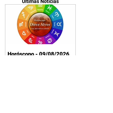
Últimas Notícias
Horóscopo - 09/08/2026
Tenha seu Mapa Astral de
nascimento, o Mapa astral do Ano
de 2026 e 2027, o que os planetas
indicam para o seu: Trabalho,
Amor, Dinheiro, Saúde e Família.
Estudo com 35 páginas. Adquira
já através da nossa loja virtual ou
na loja física: rua Emiliano
Perneta 30 – loja 21 – galeria