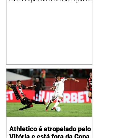
seguidores ao revelar um detalhe
especial de sua nova aeronave. O
cantor compartilhou nesta
quinta-feira, 6, registros do
jatinho recém-adquirido e
mostrou que decidiu personalizar
o espaço com uma ilustração que
reúne Virginia Fonseca e os três
filhos que eles tiveram juntos:
Maria Alice, Maria Flor e José
Leonardo. Na imagem, aparecem
os apelidos dos integrantes da
família, entre eles "Papai",
"Mamãe",
Athletico é atropelado pelo
Vitória e está fora da Copa