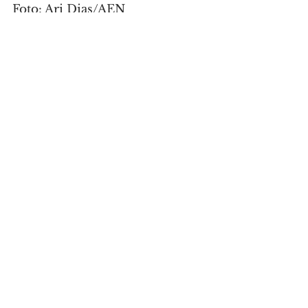
Foto: Ari Dias/AEN
GERAL
Comentários
Escreva um comentário
Últimas Notícias