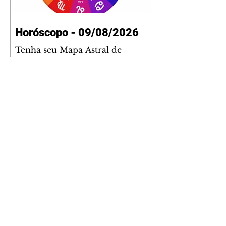
Horóscopo - 09/08/2026
Tenha seu Mapa Astral de
nascimento, o Mapa astral do Ano
de 2026 e 2027, o que os planetas
indicam para o seu: Trabalho,
Amor, Dinheiro, Saúde e Família.
Estudo com 35 páginas. Adquira
já através da nossa loja virtual ou
na loja física: rua Emiliano
Perneta 30 – loja 21 – galeria
Cezar Franco – centro –
Curitiba. Você pode pedir
também através do nosso
Whatsapp e receber seu livro
virtual: (41) 99719-0645. Escute o
programa Bom Dia Astral através