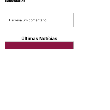
Comentários
Escreva um comentário
Últimas Notícias
Quem Ama Cuida | resumo
do capítulo de sábado -
08/08/2026