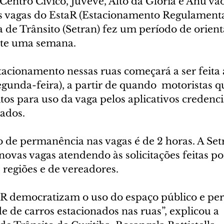
Centro Cívico, Juvevê, Alto da Glória e Ahú vão
 vagas do EstaR (Estacionamento Regulamenta
 de Trânsito (Setran) fez um período de orient
nte uma semana.
acionamento nessas ruas começará a ser feita a
egunda-feira), a partir de quando  motoristas q
tos para uso da vaga pelos aplicativos credenc
ados.
e permanência nas vagas é de 2 horas. A Setr
ovas vagas atendendo às solicitações feitas po
 regiões e de vereadores.
aR democratizam o uso do espaço público e p
e de carros estacionados nas ruas”, explicou a 