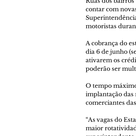
Ruas dos bairros 
contar com novas
Superintendência
motoristas dura
A cobrança do est
dia 6 de junho (s
ativarem os crédi
poderão ser mult
O tempo máximo d
implantação das n
comerciantes das
“As vagas do Est
maior rotatividad