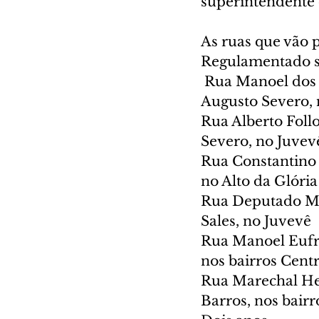
superintendente d
As ruas que vão 
Regulamentado s
 Rua Manoel dos Santos Barreto, entre as ruas Deputado Mário de Barros e 
Augusto Severo, 
Rua Alberto Foll
Severo, no Juvev
Rua Constantino 
no Alto da Glória
Rua Deputado Má
Sales, no Juvevê
Rua Manoel Eufrá
nos bairros Centr
Rua Marechal Her
Barros, nos bair