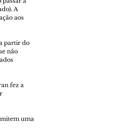
 passar a 
do). A 
ação aos 
 partir do 
ue não 
iados 
an fez a 
r 
ermitem uma 