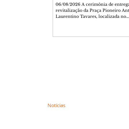
Jardim Liberdade
06/08/2026 A cerimônia de entreg
revitalização da Praça Pioneiro An
Laurentino Tavares, localizada no
cruzamento da Avenida dos Palma
as ruas Laudelino Pedro da Silva e 
Chrisóstomo Capinan, no Jardim
Liberdade, ocorreu nesta quinta-fei
espaço recebeu melhorias que amp
opções de lazer e convivência da
Contato comercial
comunidade, tornando a praça mai
mmjornale@gmail.com
acessível, segura e confortável para
Telefone: (41) 99978-9956
moradores de todas as idades. Entre
intervenções estão a instalação d
Redação
E-mail:
redacaojornale@gmail.com
Site de
Notícias
de Curitiba / Paraná