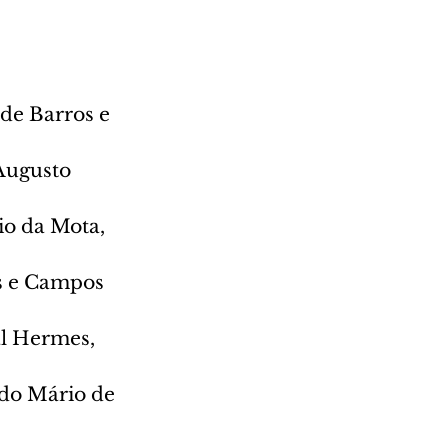
Augusto 
io da Mota, 
s e Campos 
al Hermes, 
do Mário de 