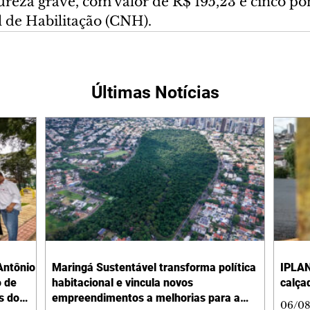
ureza grave, com valor de R$ 195,23 e cinco po
l de Habilitação (CNH).
Últimas Notícias
Antônio
Maringá Sustentável transforma política
IPLAN
o de
habitacional e vincula novos
calça
s do
empreendimentos a melhorias para a
06/08