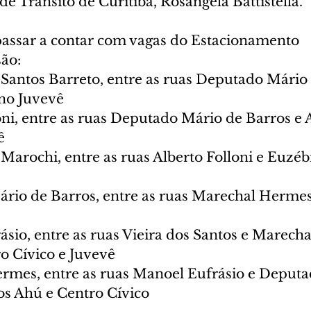
e Trânsito de Curitiba, Rosangela Battistella.
passar a contar com vagas do Estacionamento 
ão:
no Juvevê
oni, entre as ruas Deputado Mário de Barros e 
ê
Marochi, entre as ruas Alberto Folloni e Euzéb
rio de Barros, entre as ruas Marechal Herme
sio, entre as ruas Vieira dos Santos e Marech
o Cívico e Juvevê
mes, entre as ruas Manoel Eufrásio e Deputa
ros Ahú e Centro Cívico