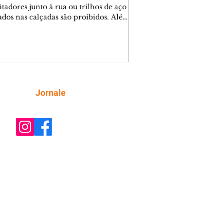
tadores junto à rua ou trilhos de aço
lados nas calçadas são proibidos. Além
rem obstáculos para a livre circulação
destres, essas estruturas podem causar
rar acidentes de trânsito — e os
ietários dos imóveis podem ser
sabilizados. O alerta é do Instituto de
isa e Planejamento de Ponta Grossa
), que está intensificando a
Siga
Jornale
ização sobre as calçadas, o que inclui
 barreiras. Um ca