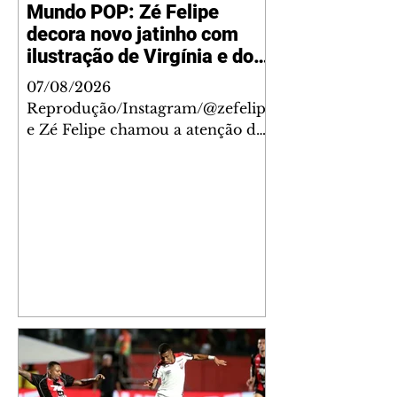
Mundo POP: Zé Felipe
decora novo jatinho com
ilustração de Virgínia e dos
filhos
07/08/2026
Reprodução/Instagram/@zefelip
e Zé Felipe chamou a atenção dos
seguidores ao revelar um detalhe
especial de sua nova aeronave. O
cantor compartilhou nesta
quinta-feira, 6, registros do
jatinho recém-adquirido e
mostrou que decidiu personalizar
o espaço com uma ilustração que
reúne Virginia Fonseca e os três
filhos que eles tiveram juntos:
Maria Alice, Maria Flor e José
Leonardo. Na imagem, aparecem
os apelidos dos integrantes da