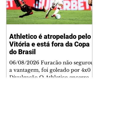
família, entre eles "Papai",
"Mamãe",
Athletico é atropelado pelo
Vitória e está fora da Copa
do Brasil
06/08/2026 Furacão não segurou
a vantagem, foi goleado por 4x0
Divulgação O Athletico encerrou
sua campanha na Copa do Brasil
nesta quinta-feira (6), em uma
noite infeliz em Salvador (BA). O
time paranaense foi superado por
4×0 pelo Vitória, no Barradão, e
viu derreter a vantagem de dois
gols que levou da Arena da
Baixada. A equipe baiana marcou