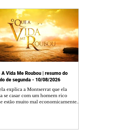
 A Vida Me Roubou | resumo do
ulo de segunda - 10/08/2026
ela explica a Montserrat que ela
sa se casar com um homem rico
e estão muito mal economicamente.
errat responde que se casará com
uis. Graziela rejeita a ideia de
errat e diz que seu pai está com
emas de pressão e não pode sofrer