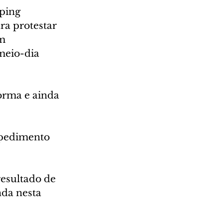
ping 
ra protestar 
m 
meio-dia 
orma e ainda 
mpedimento 
esultado de 
nda nesta 