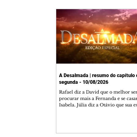
A Desalmada | resumo do capítulo 
segunda - 10/08/2026
Rafael diz a David que o melhor se
procurar mais a Fernanda e se cas
Isabela. Júlia diz a Otávio que sua 
desconfia que ele tem uma amante.
do túmulo de Santiago, Fernanda d
quer justiça para ele mas, ao mesm
se apaixonou por Rafael. Martina cr