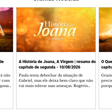
de
A História de Joana, A Virgem | resumo do
O Que
capítulo de segunda - 10/08/2026
capít
rá não
Paula tenta debochar da situação de
Grazi
ar com
Gabriel, mas ele deixa bem claro que não
preci
esposa
vai mais tolerar suas ameaças. Rogério
porqu
 Diante
consegue executar seu plano e reúne o
Monts
iz que
conselho da empresa para se nomear
José L
o tempo,
presidente da cervejaria. Jenny se cansa das
Monts
itica
cobranças de Yadira e lhe impõe um limite,
probl