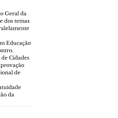
ão Geral da 
e dos temas 
ralelamente 
em Educação 
ontro.
e de Cidades 
 aprovação 
ional de 
atuidade 
ão da 