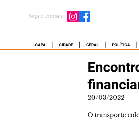
Siga o Jornale
CAPA
CIDADE
GERAL
POLÍTICA
Encontro
financi
20/03/2022
O transporte col