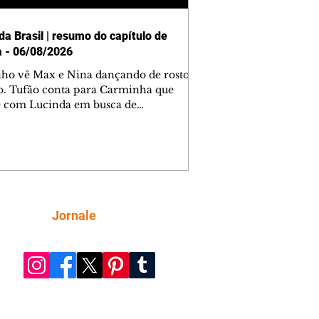
da Brasil | resumo do capítulo de
a - 06/08/2026
nho vê Max e Nina dançando de rosto
o. Tufão conta para Carminha que
e com Lucinda em busca de
mações sobre Rita. Nina despista Max
cura Jorginho, mas não o encontra.
se muda para a casa de Jorginho.
isa pensa em reconquistar Silas.
nes diz a Roni e Leandro que o
ro Tavinho Nunes assistirá ao jogo.
ica e Noêmia perseguem Cadinho na
Siga
Jornale
 deserta. Dolores sugere que Roni peça
n em casamento. Cadinho consegue
da praia