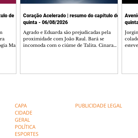
ulo de
Coração Acelerado | resumo do capítulo de
Aveni
quinta - 06/08/2026
quint
m
Agrado e Eduarda são prejudicadas pela
Jorgi
ra
proximidade com João Raul. Bará se
colad
ogia Mau
incomoda com o ciúme de Talita. Cinara
estev
e Rafael
desabafa com Ronei e decide passar uns
infor
dias na casa de Palhares. Agrado pede para
e pro
 casal.
ter uma conversa com Eduarda. Janete
Iran 
 de
confronta Zilá, que garante à irmã que não
Monal
o marido
conhece Verônica. Ronei reconhece uma
Dióge
 seu
possível bolsa de Zilá entre os pertences de
olhei
l
Verônica, e liga para Cinara. Agrado pensa
Verôn
Editorias
Editais Certificados
ntar no
em desfazer sua dupla com Eduarda para
praia
 o
ajudar João Raul sem prejudicar a amiga.
Suele
CAPA
PUBLICIDADE LEGAL
fugir 
CIDADE
GERAL
POLÍTICA
ESPORTES