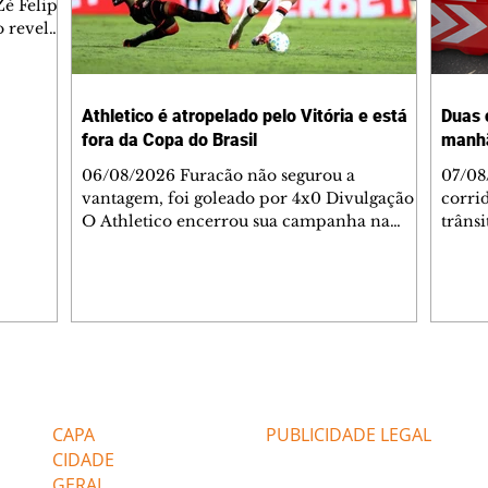
é Felipe
 revelar
ronave.
-feira,
rido e
Athletico é atropelado pelo Vitória e está
Duas 
o espaço
fora da Copa do Brasil
manh
inia
veram
06/08/2026 Furacão não segurou a
07/08
sé
vantagem, foi goleado por 4x0 Divulgação
corri
s
O Athletico encerrou sua campanha na
trâns
 entre
Copa do Brasil nesta quinta-feira (6), em
domin
uma noite infeliz em Salvador (BA). O time
5h30 
paranaense foi superado por 4×0 pelo
Jardi
Vitória, no Barradão, e viu derreter a
Agent
vantagem de dois gols que levou da Arena
acomp
da Baixada. A equipe baiana marcou dois
é par
gols em cada tempo. Renê e Erick
deslo
Editorias
Editais Certificados
balançaram a rede no primeiro. Renê e
respei
Marinho fecharam a conta no segundo.
orient
CAPA
PUBLICIDADE LEGAL
Superado por 4×
utiliz
CIDADE
GERAL