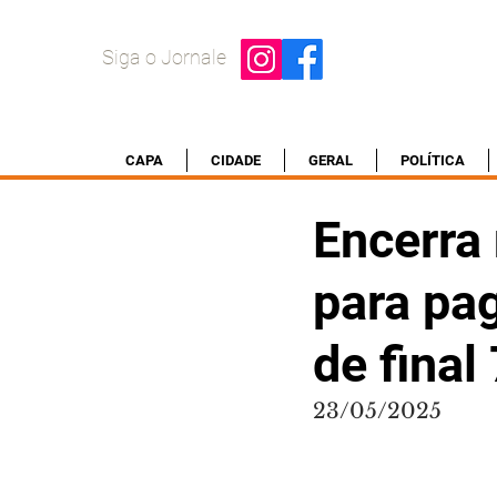
Siga o Jornale
CAPA
CIDADE
GERAL
POLÍTICA
Encerra 
para pa
de final 
23/05/2025