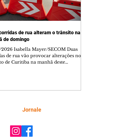
corridas de rua alteram o trânsito na
ã de domingo
/2026 Isabella Mayer/SECOM Duas
das de rua vão provocar alterações no
ito de Curitiba na manhã deste
go (9/8). As mudanças começam às
e afetam principalmente as regiões do
m das Américas e do Água Verde.
es de trânsito e monitores farão o
anhamento das provas. A orientação
a que os motoristas programem os
camentos com antecedência,
Siga
Jornale
tem a sinalização provisória e as
ações dos agentes de trânsito,
ando rotas al