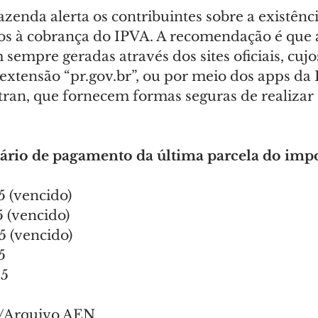
azenda alerta os contribuintes sobre a existência
dos à cobrança do IPVA. A recomendação é que a
empre geradas através dos sites oficiais, cujo
extensão “
pr.gov.br
”, ou por meio dos apps da 
tran, que fornecem formas seguras de realizar 
dário de pagamento da última parcela do impo
5 (vencido)
5 (vencido)
05 (vencido)
5
05
a/Arquivo AEN