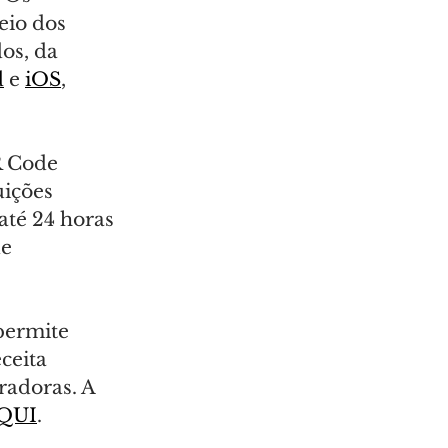
io dos 
os, da 
d
 e 
iOS
, 
R Code 
uições 
té 24 horas 
e 
permite 
ceita 
radoras. A 
QUI
.