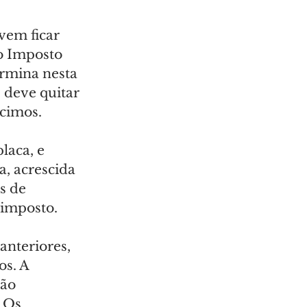
vem ficar 
o Imposto 
rmina nesta 
 deve quitar 
scimos.
laca, e 
, acrescida 
s de 
 imposto.
nteriores, 
s. A 
ão 
 Os 