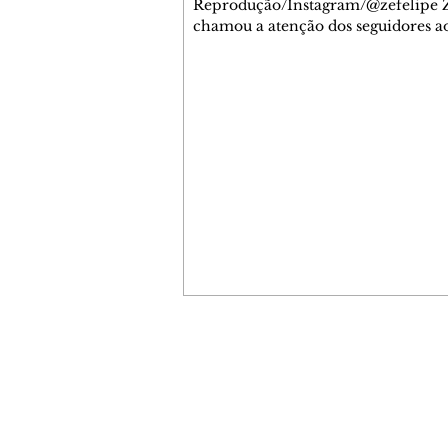
Reprodução/Instagram/@zefelipe Z
chamou a atenção dos seguidores ao
um detalhe especial de sua nova ae
O cantor compartilhou nesta quinta
6, registros do jatinho recém-adqui
mostrou que decidiu personalizar 
com uma ilustração que reúne Virg
Fonseca e os três filhos que eles ti
juntos: Maria Alice, Maria Flor e Jo
Leonardo. Na imagem, aparecem o
apelidos dos integrantes da família,
eles "Papai", "Mamãe",
Contato comercial
mmjornale@gmail.com
Telefone: (41) 99978-9956
Redação