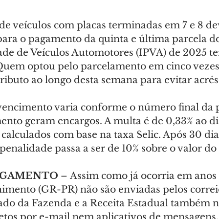
 de veículos com placas terminadas em 7 e 8 de
 para o pagamento da quinta e última parcela d
ade de Veículos Automotores (IPVA) de 2025 te
. Quem optou pelo parcelamento em cinco vezes
tributo ao longo desta semana para evitar acré
vencimento varia conforme o número final da p
ento geram encargos. A multa é de 0,33% ao dia
calculados com base na taxa Selic. Após 30 dia
penalidade passa a ser de 10% sobre o valor do
AGAMENTO 
–
Assim como já ocorria em anos a
himento (GR-PR) não são enviadas pelos correio
tado da Fazenda e a Receita Estadual também n
os por e-mail nem aplicativos de mensagens.