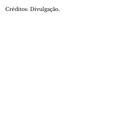
Créditos: Divulgação.
DAS ASSESSORIAS
Comentários
Escreva um comentário
Últimas Notícias