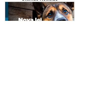
Nova lei reforça proteção
animal e proíbe uso de
correntes em São José dos
Pinhais
05/08/2026 Manter animais
presos por correntes, cordas,
cabos, arames, fitas ou qualquer
outro tipo de contenção passou a
ser proibido em São José dos
Pinhais. A mudança está prevista
na Lei Municipal nº 4.960/2026,