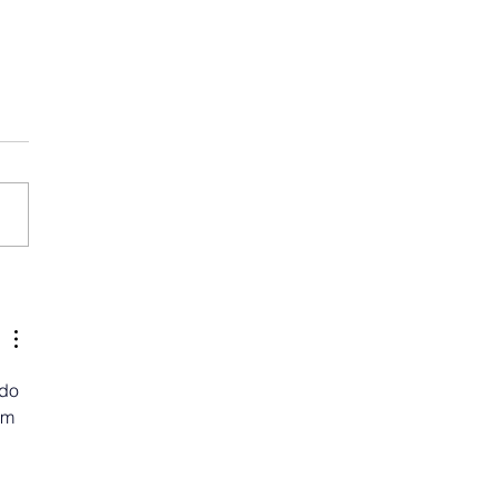
do 
em 
 