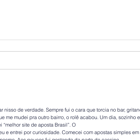
r nisso de verdade. Sempre fui o cara que torcia no bar, gritan
 me mudei pra outro bairro, o rolê acabou. Um dia, sozinho 
i “melhor site de aposta Brasil”. O 
eu e entrei por curiosidade. Comecei com apostas simples em
a mesmo. Aos poucos fui gostando da parte de cassino — 