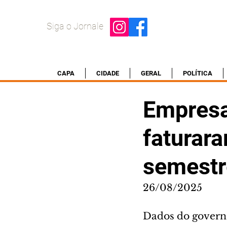
Siga o Jornale
CAPA
CIDADE
GERAL
POLÍTICA
Empresa
faturara
semestr
26/08/2025
Dados do governo