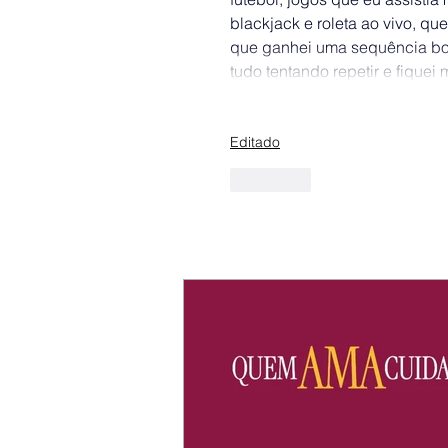
blackjack e roleta ao vivo, q
que ganhei uma sequência boa 
tudo tentando repetir e fiquei
Editado
Curtir