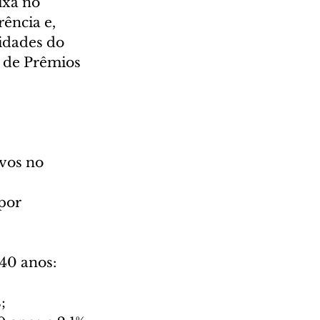
ixa no 
ência e, 
idades do 
o de Prêmios 
ivos no 
por 
40 anos: 
;