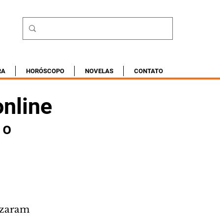
RA
HORÓSCOPO
NOVELAS
CONTATO
online
1º
izaram 