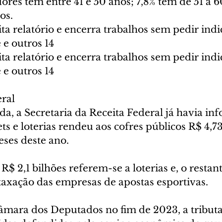
ores têm entre 41 e 50 anos; 7,8% têm de 51 a 6
os.
ita relatório e encerra trabalhos sem pedir ind
 e outros 14
ita relatório e encerra trabalhos sem pedir ind
 e outros 14
ral
a, a Secretaria da Receita Federal já havia in
ets e loterias rendeu aos cofres públicos R$ 4,73
eses deste ano.
 R$ 2,1 bilhões referem-se a loterias e, o restant
 taxação das empresas de apostas esportivas.
mara dos Deputados no fim de 2023, a tributa