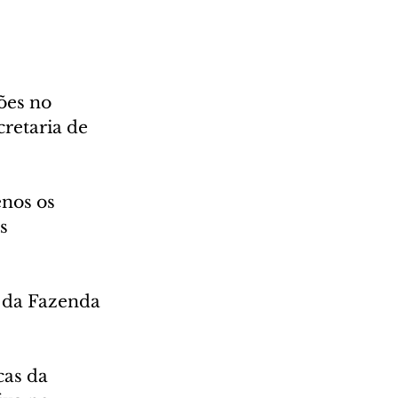
ões no 
retaria de 
nos os 
s 
 da Fazenda 
cas da 