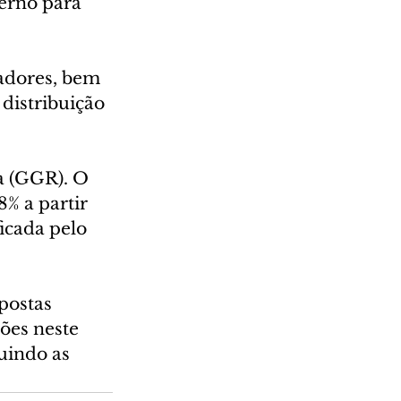
erno para 
adores, bem 
distribuição 
da (GGR). O 
% a partir 
icada pelo 
postas 
ões neste 
uindo as 