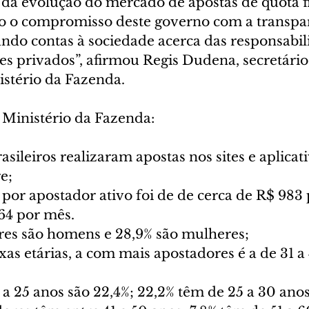
 da evolução do mercado de apostas de quota f
o o compromisso deste governo com a transpar
ando contas à sociedade acerca das responsabil
es privados”, afirmou Regis Dudena, secretári
istério da Fazenda.
Ministério da Fazenda:
asileiros realizaram apostas nos sites e aplicat
e;
por apostador ativo foi de de cerca de R$ 983 
64 por mês.
res são homens e 28,9% são mulheres;
xas etárias, a com mais apostadores é a de 31 a 
a 25 anos são 22,4%; 22,2% têm de 25 a 30 anos