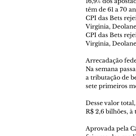
16,9% dos apostad
têm de 61 a 70 an
CPI das Bets reje
Virginia, Deolane
CPI das Bets reje
Virginia, Deolane
Arrecadação fede
Na semana passad
a tributação de b
sete primeiros m
Desse valor total,
R$ 2,6 bilhões, à
Aprovada pela Câ