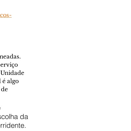
icos-
meadas. 
erviço 
 Unidade 
 é algo 
 de 
 
scolha da 
ridente. 