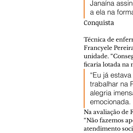
Janaína assi
a ela na for
Conquista
Técnica de enfer
Francyele Pereira
unidade. “Conseg
ficaria lotada n
“Eu já estav
trabalhar na 
alegria imens
emocionada.
Na avaliação de F
“Não fazemos ap
atendimento soci