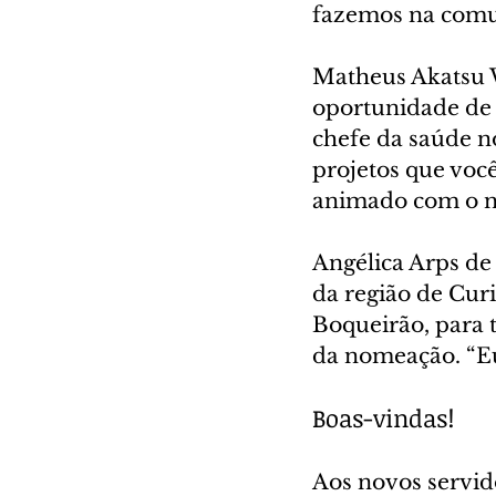
fazemos na comun
Matheus Akatsu W
oportunidade de 
chefe da saúde n
projetos que você
animado com o no
Angélica Arps d
da região de Curi
Boqueirão, para t
da nomeação. “Eu 
Boas-vindas!
Aos novos servid