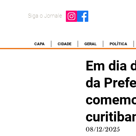
Siga o Jornale
CAPA
CIDADE
GERAL
POLÍTICA
Em dia 
da Prefe
comemor
curitiba
08/12/2025