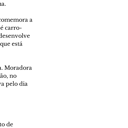
ma.
 comemora a 
é carro-
 desenvolve 
que está 
a. Moradora 
ão, no 
a pelo dia 
o de 