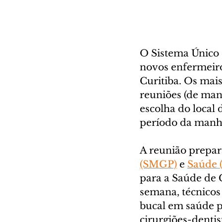
O Sistema Único 
novos enfermeiro
Curitiba. Os mai
reuniões (de man
escolha do local d
período da manh
A reunião prepara
(SMGP)
 e 
Saúde 
para a Saúde de C
semana, técnicos
bucal em saúde p
cirurgiões-dentis