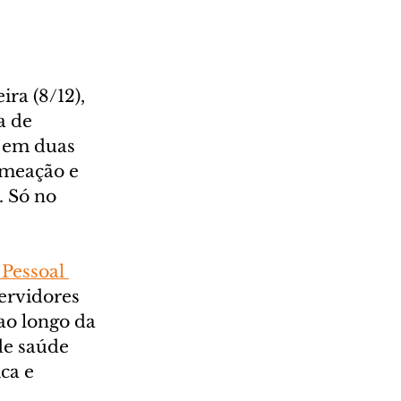
ra (8/12), 
a de 
 em duas 
omeação e 
. Só no 
Pessoal 
ervidores 
ao longo da 
de saúde 
ca e 