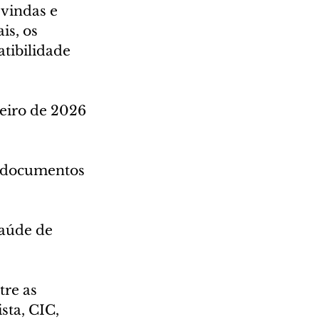
vindas e 
s, os 
tibilidade 
eiro de 2026 
s documentos 
aúde de 
re as 
sta, CIC, 