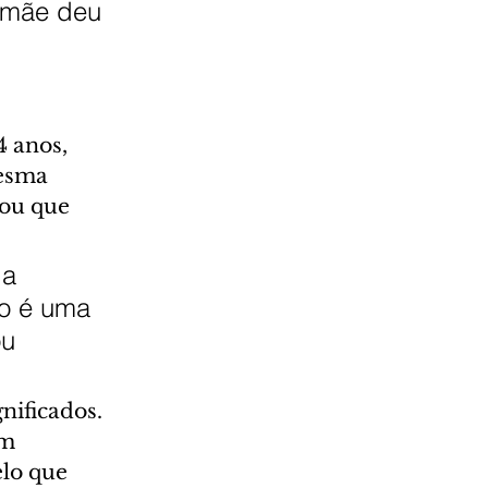
 mãe deu 
 anos, 
mesma 
ou que 
a 
ho é uma 
u 
nificados. 
m 
lo que 