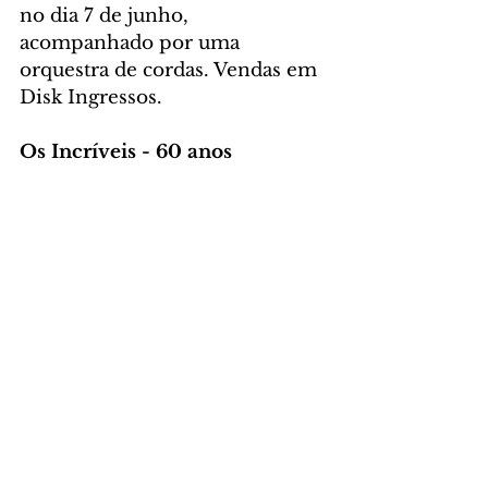
no dia 7 de junho, 
acompanhado por uma 
orquestra de cordas. Vendas em 
Disk Ingressos.
Os Incríveis - 60 anos
Um das bandas mais conhecidas 
dos anos 60, Os Incríveis 
percorre os palcos do Brasil e 
chega ao Guairão no dia 9 de 
junho, às 19h, com um show 
vibrante e emocionante que 
reúne os grandes sucessos e 
revive os melhores momentos 
da época. Vendas em Disk 
Ingressos.
AGENDA ABERTA – 