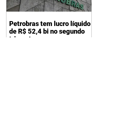
Petrobras tem lucro líquido
de R$ 52,4 bi no segundo
trimestre
07/08/2026 Resultado foi
marcado por recorde de
produção e exportação Agência
Brasil A Petrobras teve lucro
líquido de R$ 52,4 bilhões (US$
10,4 bilhões) no segundo trimestre
de 2026, 97% a mais em
comparação ao mesmo período
de 2025. Esse é um dos maiores
resultados trimestrais da série
histórica. Segundo a empresa, o
resultado foi marcado por