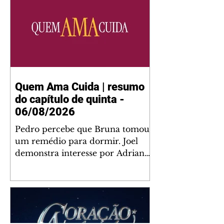
Quem Ama Cuida | resumo
do capítulo de quinta -
06/08/2026
Pedro percebe que Bruna tomou
um remédio para dormir. Joel
demonstra interesse por Adriana.
Fernando elogia Mau Mau. Bia
não gosta quando Brigitte e
Rafael se sentam à mesa com ela
e César, atrapalhando o jantar
romântico do casal. Bruna se