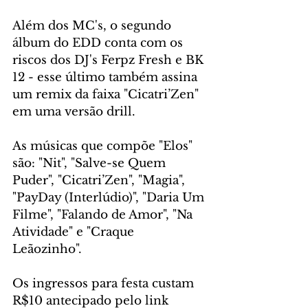
Além dos MC's, o segundo 
álbum do EDD conta com os 
riscos dos DJ's Ferpz Fresh e BK 
12 - esse último também assina 
um remix da faixa "Cicatri’Zen" 
em uma versão drill.
As músicas que compõe "Elos" 
são: "Nit", "Salve-se Quem 
Puder", "Cicatri’Zen", "Magia", 
"PayDay (Interlúdio)", "Daria Um 
Filme", "Falando de Amor", "Na 
Atividade" e "Craque 
Leãozinho".   
Os ingressos para festa custam 
R$10 antecipado pelo link 