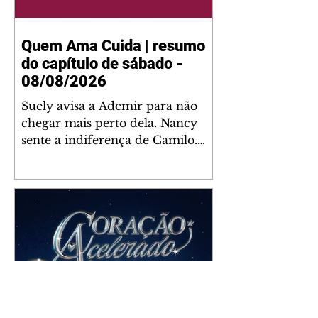
Quem Ama Cuida | resumo
do capítulo de sábado -
08/08/2026
Suely avisa a Ademir para não
chegar mais perto dela. Nancy
sente a indiferença de Camilo.
Tiago diz a Ingrid que ela não
tem competência para presidir a
joalheria. André conta a Pedro
que a associação de advogados
expulsou Ademir. Laurentino
contrata Adriana para servir no
restaurante. Adriana vê Pedro e
Bruna no restaurante. Bruna
provoca Adriana. Dora pede
ajuda a André para marcar um