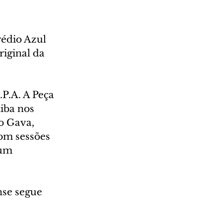
rédio Azul 
iginal da 
P.A. A Peça 
iba nos 
o Gava, 
om sessões 
 um 
nse segue 