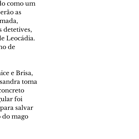
ndo como um 
erão as 
umada, 
 detetives, 
e Leocádia. 
no de 
ce e Brisa, 
ssandra toma 
concreto 
lar foi 
para salvar 
o do mago 