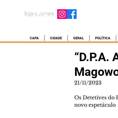
Siga o Jornale
CAPA
CIDADE
GERAL
POLÍTICA
“D.P.A.
Magowoo
21/11/2023
Os Detetives do 
novo espetáculo