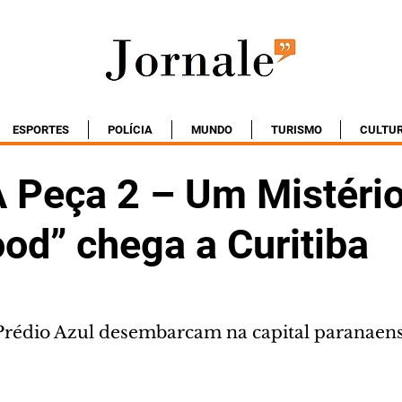
ESPORTES
POLÍCIA
MUNDO
TURISMO
CULTU
 A Peça 2 – Um Mistéri
d” chega a Curitiba
Prédio Azul desembarcam na capital paranaen