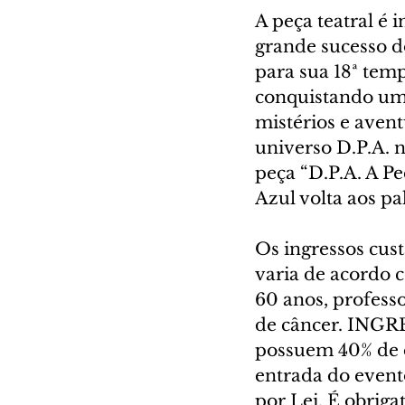
A peça teatral é 
grande sucesso do
para sua 18ª tem
conquistando uma 
mistérios e aven
universo D.P.A. n
peça “D.P.A. A Pe
Azul volta aos p
Os ingressos cust
varia de acordo c
60 anos, professo
de câncer. INGR
possuem 40% de de
entrada do event
por Lei. É obrig