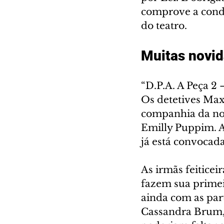
comprove a condi
do teatro. 
Muitas novid
“D.P.A. A Peça 2
Os detetives Max
companhia da nov
Emilly Puppim. A 
já está convocada
As irmãs feiticei
fazem sua primei
ainda com as part
Cassandra Brum, e