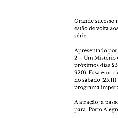
Grande sucesso na
estão de volta a
série. 
Apresentado por 
2 – Um Mistério
próximos dias 25
920). Essa emoci
no sábado (25.11) 
programa imperdí
A atração já pass
para  Porto Alegre