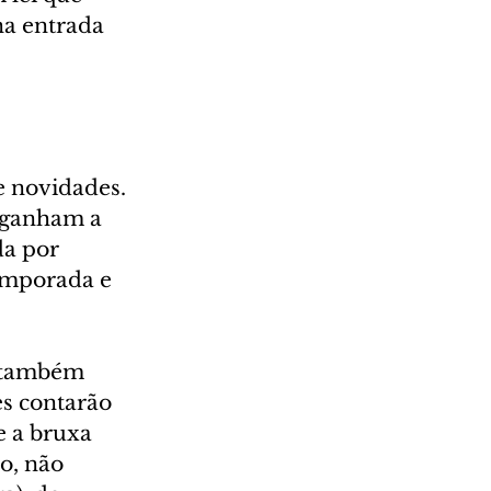
na entrada 
 novidades. 
 ganham a 
a por 
emporada e 
) também 
s contarão 
e a bruxa 
o, não 