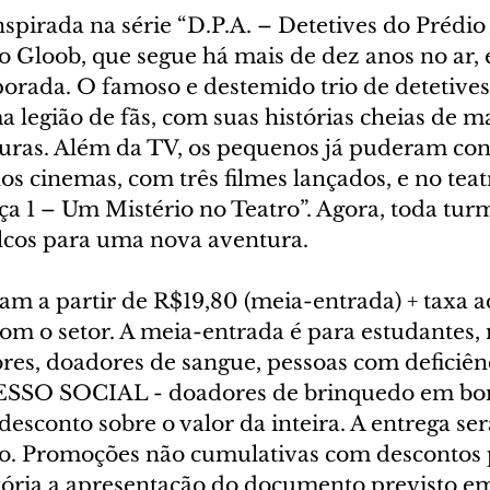
inspirada na série “D.P.A. – Detetives do Prédio 
 Gloob, que segue há mais de dez anos no ar, e
porada. O famoso e destemido trio de detetives
legião de fãs, com suas histórias cheias de ma
turas. Além da TV, os pequenos já puderam conf
os cinemas, com três filmes lançados, e no teat
ça 1 – Um Mistério no Teatro”. Agora, toda tur
alcos para uma nova aventura. 
am a partir de R$19,80 (meia-entrada) + taxa a
om o setor. A meia-entrada é para estudantes,
res, doadores de sangue, pessoas com deficiên
ESSO SOCIAL - doadores de brinquedo em bo
sconto sobre o valor da inteira. A entrega será
o. Promoções não cumulativas com descontos p
atória a apresentação do documento previsto em