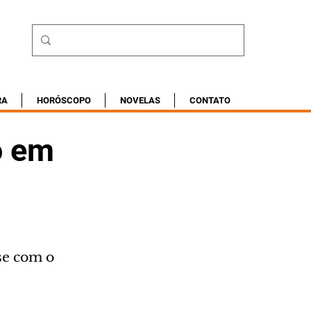
RA
HORÓSCOPO
NOVELAS
CONTATO
o em
se com o 