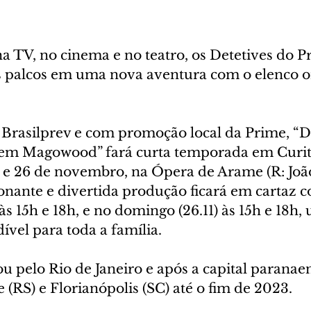
 TV, no cinema e no teatro, os Detetives do P
os palcos em uma nova aventura com o elenco or
Brasilprev e com promoção local da Prime, “D.
 em Magowood” fará curta temporada em Curit
 e 26 de novembro, na Ópera de Arame (R: Joã
onante e divertida produção ficará em cartaz c
às 15h e 18h, e no domingo (26.11) às 15h e 18h,
vel para toda a família. 
ou pelo Rio de Janeiro e após a capital paranae
 (RS) e Florianópolis (SC) até o fim de 2023.  