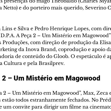
as presenças do mago Theobaldo (Charles Myara
a Netto) e do porteiro mais querido, Severino 
a Lins e Silva e Pedro Henrique Lopes, com dir
 “D.P.A. A Peça 2 – Um Mistério em Magowood”
s Produções, com direção de produção da Elisa
keting da Inova Brand, coprodução e apoio da
adoria de conteúdo do Gloob. O espetáculo é a
a Cultura e pela Brasilprev. 
ça 2 – Um Mistério em Magowood
ça 2 – Um Mistério em Magowood”, Max, Zeca 
s estão todos estranhamente fechados. No Prédi
 um convite para dirigir um filme na cinemato