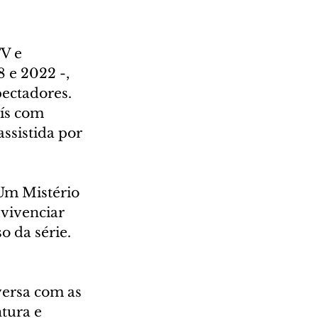
V e 
 e 2022 -, 
ectadores. 
ís com 
ssistida por 
Um Mistério 
vivenciar 
 da série. 
versa com as 
tura e 