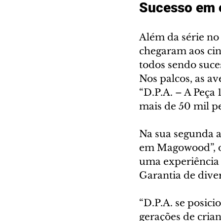
Sucesso em 
Além da série no 
chegaram aos cin
todos sendo suces
Nos palcos, as av
“D.P.A. – A Peça 
mais de 50 mil pe
Na sua segunda a
em Magowood”, o
uma experiência a
Garantia de diver
“D.P.A. se posic
gerações de crian