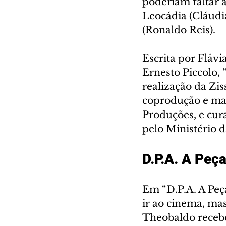
poderiam faltar 
Leocádia (Cláudi
(Ronaldo Reis). 
Escrita por Flávi
Ernesto Piccolo,
realização da Zis
coprodução e mar
Produções, e cur
pelo Ministério d
D.P.A. A Pe
Em “D.P.A. A Pe
ir ao cinema, ma
Theobaldo recebe