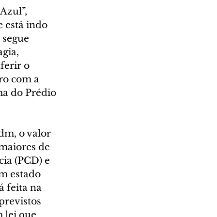
Azul”, 
 está indo 
 segue 
gia, 
erir o 
ro com a 
ma do Prédio 
dm, o valor 
 maiores de 
cia (PCD) e 
m estado 
 feita na 
revistos 
 lei que 