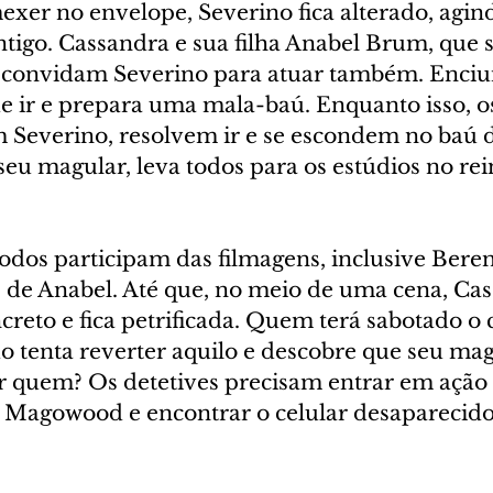
er no envelope, Severino fica alterado, agi
tigo. Cassandra e sua filha Anabel Brum, que s
e, convidam Severino para atuar também. Enci
 ir e prepara uma mala-baú. Enquanto isso, os
Severino, resolvem ir e se escondem no baú d
eu magular, leva todos para os estúdios no rei
os participam das filmagens, inclusive Bereni
 de Anabel. Até que, no meio de uma cena, Ca
reto e fica petrificada. Quem terá sabotado o 
 tenta reverter aquilo e descobre que seu magu
 quem? Os detetives precisam entrar em ação 
e Magowood e encontrar o celular desaparecid