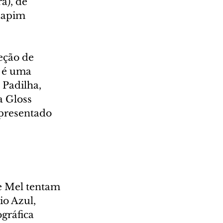
), de 
Capim 
eção de 
 é uma 
 Padilha, 
 Gloss 
presentado 
e Mel tentam 
o Azul, 
gráfica 