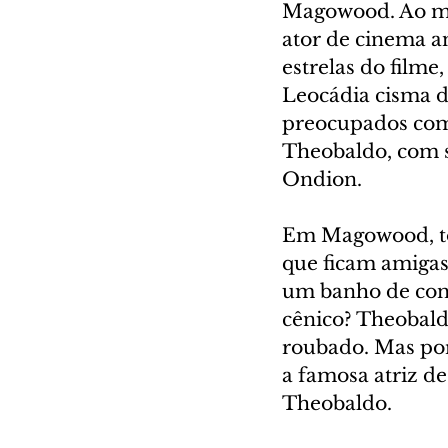
Magowood. Ao mex
ator de cinema an
estrelas do film
Leocádia cisma de
preocupados com 
Theobaldo, com s
Ondion. 
Em Magowood, tod
que ficam amigas
um banho de conc
cênico? Theobaldo
roubado. Mas por
a famosa atriz d
Theobaldo.