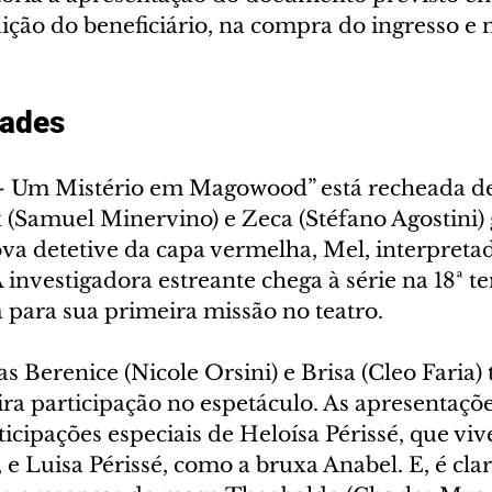
ção do beneficiário, na compra do ingresso e 
ades 
 – Um Mistério em Magowood” está recheada de
 (Samuel Minervino) e Zeca (Stéfano Agostini)
a detetive da capa vermelha, Mel, interpretad
investigadora estreante chega à série na 18ª t
 para sua primeira missão no teatro. 
ras Berenice (Nicole Orsini) e Brisa (Cleo Faria
ra participação no espetáculo. As apresentaçõe
icipações especiais de Heloísa Périssé, que viv
 Luisa Périssé, como a bruxa Anabel. E, é clar