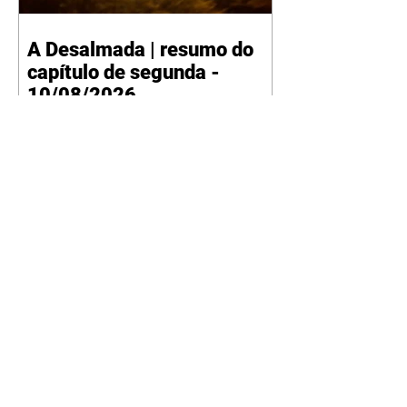
A Desalmada | resumo do
capítulo de segunda -
10/08/2026
Rafael diz a David que o melhor
será não procurar mais a
Fernanda e se casar com Isabela.
Júlia diz a Otávio que sua esposa
desconfia que ele tem uma
amante. Diante do túmulo de
Santiago, Fernanda diz que quer
justiça para ele mas, ao mesmo
tempo, se apaixonou por Rafael.
Martina critica David por ainda
não conhecer Clara e Sandra.
Fernanda confessa a Joana que
não consegue parar de pensar em