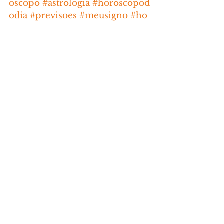
oscopo
#astrologia
#horoscopod
odia
#previsoes
#meusigno
#ho
roscope
#zodiaco
HORÓSCOPO
Comentários
Escreva um comentário
Últimas Notícias