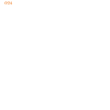
024
HORÓSCOPO
Comentários
Escreva um comentário
Últimas Notícias