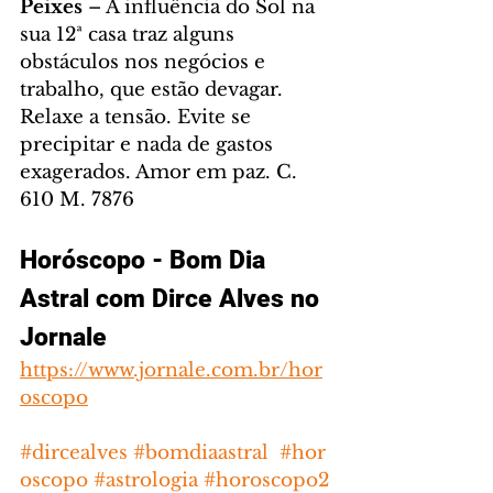
Peixes
 – A influência do Sol na 
sua 12ª casa traz alguns 
obstáculos nos negócios e 
trabalho, que estão devagar. 
Relaxe a tensão. Evite se 
precipitar e nada de gastos 
exagerados. Amor em paz. C. 
610 M. 7876
Horóscopo - Bom Dia 
Astral com Dirce Alves no 
Jornale
https://www.jornale.com.br/hor
oscopo
#dircealves
#bomdiaastral
#hor
oscopo
#astrologia
#horoscopo2