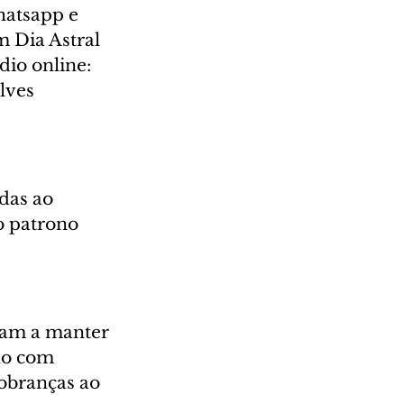
hatsapp e 
m Dia Astral 
io online: 
lves 
das ao 
o patrono 
ham a manter 
do com 
obranças ao 