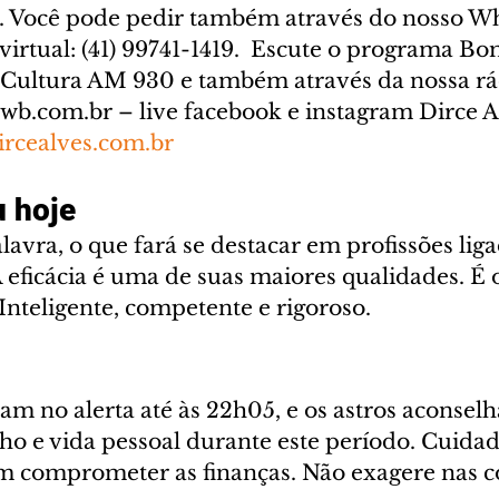
a. Você pode pedir também através do nosso W
 virtual: (41) 99741-1419.  Escute o programa Bo
 Cultura AM 930 e também através da nossa rád
wb.com.br – live facebook e instagram Dirce A
rcealves.com.br
 hoje
vra, o que fará se destacar em profissões liga
 eficácia é uma de suas maiores qualidades. É 
 Inteligente, competente e rigoroso.
am no alerta até às 22h05, e os astros aconsel
lho e vida pessoal durante este período. Cuida
m comprometer as finanças. Não exagere nas c