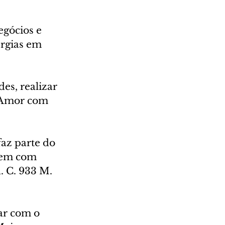
egócios e 
ergias em 
es, realizar 
 Amor com 
az parte do 
vem com 
. C. 933 M. 
ar com o 