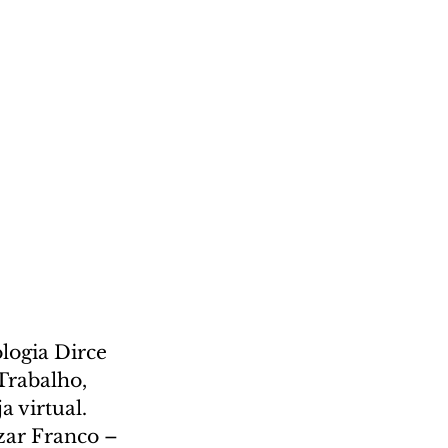
logia Dirce 
Trabalho, 
 virtual. 
zar Franco – 