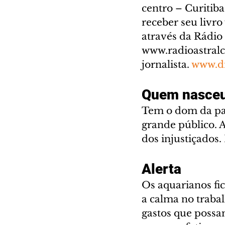
centro – Curitib
receber seu livro
através da Rádio
www.radioastralc
jornalista. 
www.di
Quem nasceu
Tem o dom da pala
grande público. A
dos injustiçados.
Alerta
Os aquarianos fic
a calma no traba
gastos que possa