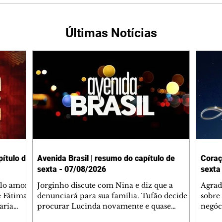
Últimas Notícias
ítulo de
Avenida Brasil | resumo do capítulo de
Coraç
sexta - 07/08/2026
sexta
elo amor
Jorginho discute com Nina e diz que a
Agrad
e Fátima
denunciará para sua família. Tufão decide
sobre 
aria
procurar Lucinda novamente e quase
negóc
u
encontra Nina no lixão. Débora se
Janet