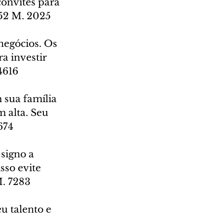
convites para 
652 M. 2025
negócios. Os 
a investir 
4616
 sua família 
m alta. Seu 
674
 signo a 
sso evite 
M. 7283
u talento e 