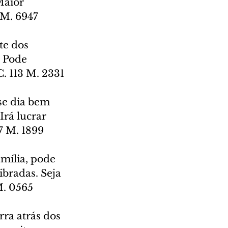
Maior 
 M. 6947
te dos 
 Pode 
. 113 M. 2331
se dia bem 
rá lucrar 
7 M. 1899
mília, pode 
ibradas. Seja 
M. 0565
rra atrás dos 