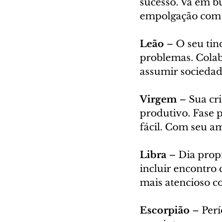
sucesso. Vá em b
empolgação com o
Leão
 – O seu tin
problemas. Colab
assumir sociedade
Virgem
 – Sua cr
produtivo. Fase p
fácil. Com seu am
Libra
 – Dia prop
incluir encontro 
mais atencioso c
Escorpião
 – Per