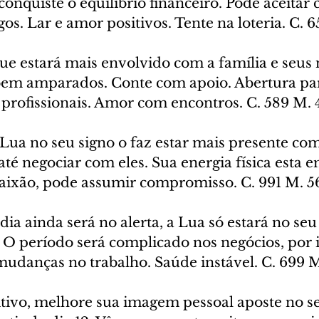
 conquiste o equilíbrio financeiro. Pode aceitar 
os. Lar e amor positivos. Tente na loteria. C. 
ue estará mais envolvido com a família e seus 
 bem amparados. Conte com apoio. Abertura par
profissionais. Amor com encontros. C. 589 M. 
 Lua no seu signo o faz estar mais presente com
até negociar com eles. Sua energia física esta e
ixão, pode assumir compromisso. C. 991 M. 5
dia ainda será no alerta, a Lua só estará no seu
 O período será complicado nos negócios, por i
mudanças no trabalho. Saúde instável. C. 699 
itivo, melhore sua imagem pessoal aposte no se