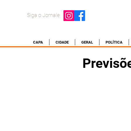
Siga o Jornale
CAPA
CIDADE
GERAL
POLÍTICA
Previsõ