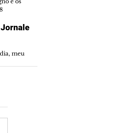
gno e os 
08
 Jornale
 dia, meu 