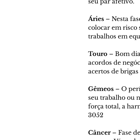
seu par afetivo.
Áries
 – Nesta fa
colocar em risco 
trabalhos em equ
Touro
 – Bom dia
acordos de negóc
acertos de brigas
Gêmeos
 – O per
seu trabalho ou 
força total, a ha
3052
Câncer
 – Fase d