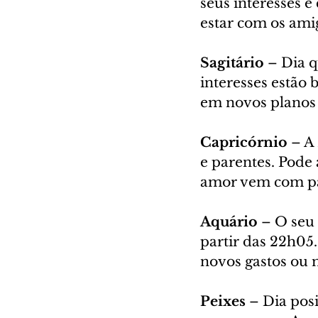
seus interesses e
estar com os amig
Sagitário 
– Dia q
interesses estão
em novos planos 
Capricórnio
 – A
e parentes. Pode 
amor vem com pa
Aquário
 – O seu 
partir das 22h05.
novos gastos ou 
Peixes
 – Dia pos