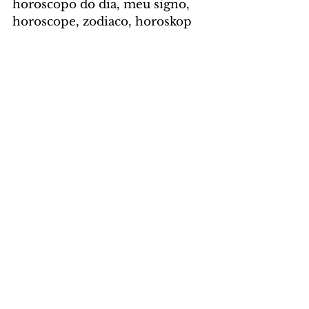
horoscopo do dia, meu signo, 
horoscope, zodiaco, horoskop
HORÓSCOPO
Comentários
Escreva um comentário
Últimas Notícias