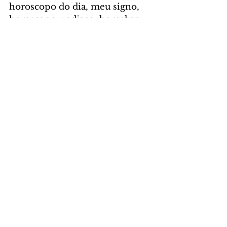
horoscopo do dia, meu signo, 
horoscope, zodiaco, horoskop
HORÓSCOPO
Comentários
Escreva um comentário
Últimas Notícias