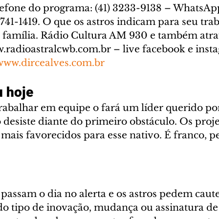
elefone do programa: (41) 3233-9138 – WhatsAp
741-1419. O que os astros indicam para seu trab
e família. Rádio Cultura AM 930 e também atra
w.radioastralcwb.com.br – live facebook e inst
www.dircealves.com.br
 hoje
rabalhar em equipe o fará um líder querido por
o desiste diante do primeiro obstáculo. Os proje
 mais favorecidos para esse nativo. É franco, pe
passam o dia no alerta e os astros pedem caute
odo tipo de inovação, mudança ou assinatura de