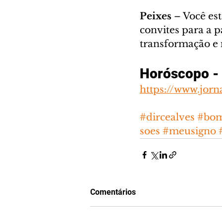
Peixes 
– Você est
convites para a 
transformação e 
Horóscopo - 
https://www.jorn
#dircealves
#bom
soes
#meusigno
Comentários