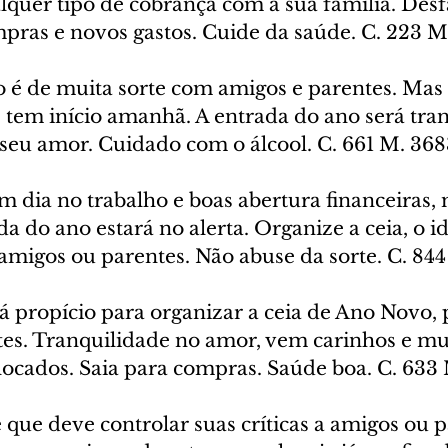
lquer tipo de cobrança com a sua família. Desf
mpras e novos gastos. Cuide da saúde. C. 223 M
o é de muita sorte com amigos e parentes. Mas 
e tem início amanhã. A entrada do ano será tran
 seu amor. Cuidado com o álcool. C. 661 M. 36
 dia no trabalho e boas abertura financeiras, 
a do ano estará no alerta. Organize a ceia, o ide
a amigos ou parentes. Não abuse da sorte. C. 84
rá propício para organizar a ceia de Ano Novo, 
tes. Tranquilidade no amor, vem carinhos e mui
ocados. Saia para compras. Saúde boa. C. 633 
e que deve controlar suas críticas a amigos ou p