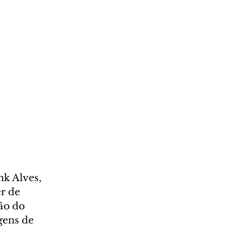
k Alves, 
r de 
ão do 
gens de 