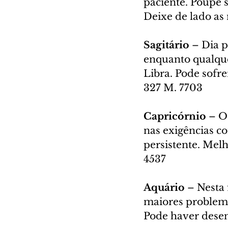
paciente. Poupe s
Deixe de lado as
Sagitário
 – Dia p
enquanto qualque
Libra. Pode sofre
327 M. 7703
Capricórnio
 – O
nas exigências co
persistente. Melh
4537
Aquário
 – Nesta 
maiores problema
Pode haver dese