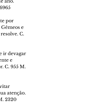
e ano. 
 6965
te por 
m Gêmeos e 
resolve. C. 
e ir devagar 
ente e 
. C. 955 M. 
vitar 
ua atenção. 
M. 2320