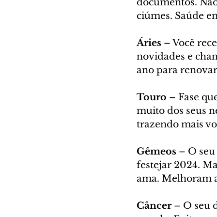
documentos. Não 
ciúmes. Saúde em
Áries 
– Você rece
novidades e chan
ano para renovar
Touro
 – Fase que
muito dos seus ne
trazendo mais von
Gêmeos 
– O seu 
festejar 2024. Ma
ama. Melhoram as 
Câncer
 – O seu 