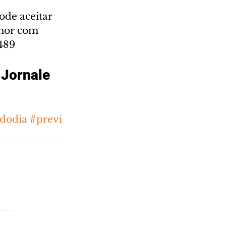
ode aceitar 
Amor com 
489
 Jornale
dodia
#previ