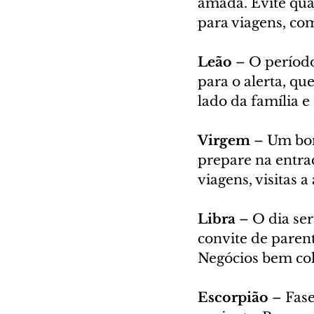
amada. Evite qua
para viagens, co
Leão
 – O períod
para o alerta, qu
lado da família e
Virgem
 – Um bom
prepare na entrad
viagens, visitas 
Libra
 – O dia se
convite de paren
Negócios bem col
Escorpião
 – Fas