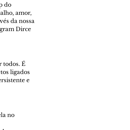
p do 
alho, amor, 
vés da nossa 
agram Dirce 
 todos. É 
tos ligados 
rsistente e 
la no 
 