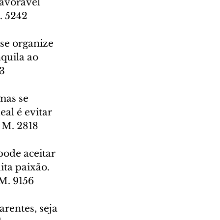
avorável 
. 5242
se organize 
quila ao 
83
mas se 
al é evitar 
4 M. 2818
pode aceitar 
ta paixão. 
M. 9156
arentes, seja 