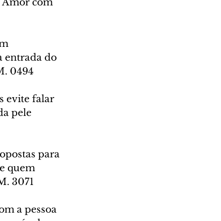
. Amor com 
om 
a entrada do 
M. 0494
 evite falar 
da pele 
ropostas para 
de quem 
M. 3071
com a pessoa 