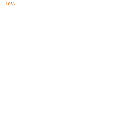
024
HORÓSCOPO
Comentários
Escreva um comentário
Últimas Notícias