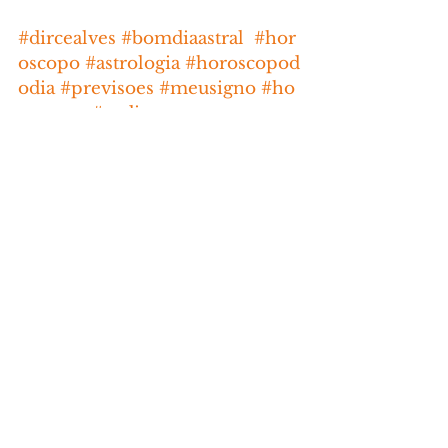
#dircealves
#bomdiaastral
#hor
oscopo
#astrologia
#horoscopod
odia
#previsoes
#meusigno
#ho
roscope
#zodiaco
HORÓSCOPO
Comentários
Escreva um comentário
Últimas Notícias