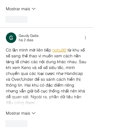
Mostrar mais
Curtir
Gaudy Gabs
há 2 dias
Có lần mình mở liên tiếp 
nohu90
 từ khu xổ 
số sang thể thao vì muốn xem cách nền 
tảng tổ chức các nội dung khác nhau. Sau 
khi xem Keno và xổ số siêu tốc, mình 
chuyển qua các loại cược như Handicap 
và Over/Under để so sánh cách hiển thị 
thông tin. Hai khu có đặc điểm riêng 
nhưng vẫn giữ bố cục thống nhất nên khá 
dễ quan sát. Ngoài ra, phần dữ liệu trận 
đấu cũng được…
Mostrar mais
Curtir