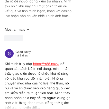
đủ rõ để người dùng kiểm tra nhanh. Mình 
thử nhìn khu này như một phần thiên về 
kết quả và tính minh bạch, khác với casino 
live hoặc bắn cá vốn nhiều hình ảnh hơn.…
Mostrar mais
Curtir
Good lucky
há 2 dias
Khi mình truy cập 
https://rr88.navy/
để 
quan sát cách bố trí nội dung, mình nhận 
thấy giao diện được tổ chức khá rõ ràng 
với các khu vực dễ nhận biết. Những 
chuyên mục như casino live, thể thao, nổ 
hũ và xổ số được sắp xếp riêng giúp việc 
tìm kiếm diễn ra thuận tiện hơn. Mình thấy 
cách phân chia này hỗ trợ người dùng ghi 
nhớ vị trí từng danh mục, đồng thời giảm 
thời gian chuyển đổi…