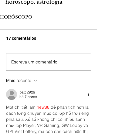
horoscopo, astrologia
HORÓSCOPO
17 comentários
Escreva um comentário
Mais recente
batc2929
há 7 horas
Một chi tiết làm 
new88
 dễ phân tích hơn là 
cách từng chuyên mục có lớp hỗ trợ riêng 
phía sau. Xổ số không chỉ có nhiều sảnh 
như Top Player, VR Gaming, GW Lobby và 
GPI Viet Lottery, mà còn cần cách hiển thị 